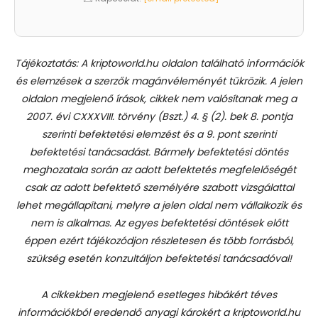
Tájékoztatás: A kriptoworld.hu oldalon található információk
és elemzések a szerzők magánvéleményét tükrözik. A jelen
oldalon megjelenő írások, cikkek nem valósítanak meg a
2007. évi CXXXVIII. törvény (Bszt.) 4. § (2). bek 8. pontja
szerinti befektetési elemzést és a 9. pont szerinti
befektetési tanácsadást.
Bármely befektetési döntés
meghozatala során az adott befektetés megfelelőségét
csak az adott befektető személyére szabott vizsgálattal
lehet megállapítani, melyre a jelen oldal nem vállalkozik és
nem is alkalmas. Az egyes befektetési döntések előtt
éppen ezért tájékozódjon részletesen és több forrásból,
szükség esetén konzultáljon befektetési tanácsadóval!
A cikkekben megjelenő esetleges hibákért téves
információkból eredendő anyagi károkért a kriptoworld.hu