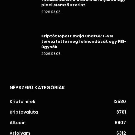
piaci elemző szerint
2026.08.05.
Kriptót lopott majd ChatGPT-vel
terveztette meg felmondását egy FBI-
ügynök
2026.08.05.
NÉPSZERŰ KATEGÓRIÁK
Kripto hírek
13580
Kriptovaluta
8761
Altcoin
6907
Árfolyam
6312