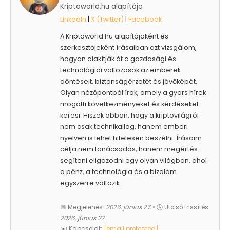
Kriptoworld.hu alapítója
LinkedIn
|
X (Twitter)
|
Facebook
A Kriptoworld.hu alapítójaként és
szerkesztőjeként írásaiban azt vizsgálom,
hogyan alakítják át a gazdasági és
technológiai változások az emberek
döntéseit, biztonságérzetét és jövőképét.
Olyan nézőpontból írok, amely a gyors hírek
mögötti következményeket és kérdéseket
keresi. Hiszek abban, hogy a kriptovilágról
nem csak technikailag, hanem emberi
nyelven is lehet hitelesen beszélni. Írásaim
célja nem tanácsadás, hanem megértés:
segíteni eligazodni egy olyan világban, ahol
a pénz, a technológia és a bizalom
egyszerre változik.
📅 Megjelenés:
2026. június 27.
• 🕓 Utolsó frissítés:
2026. június 27.
✉️ Kapcsolat:
[email protected]