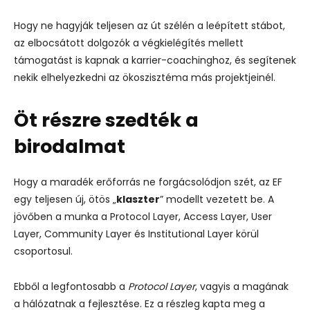
Hogy ne hagyják teljesen az út szélén a leépített stábot,
az elbocsátott dolgozók a végkielégítés mellett
támogatást is kapnak a karrier-coachinghoz, és segítenek
nekik elhelyezkedni az ökoszisztéma más projektjeinél.
Öt részre szedték a
birodalmat
Hogy a maradék erőforrás ne forgácsolódjon szét, az EF
egy teljesen új, ötös „
klaszter
” modellt vezetett be. A
jövőben a munka a Protocol Layer, Access Layer, User
Layer, Community Layer és Institutional Layer körül
csoportosul.
Ebből a legfontosabb a
Protocol Layer
, vagyis a magának
a hálózatnak a fejlesztése. Ez a részleg kapta meg a