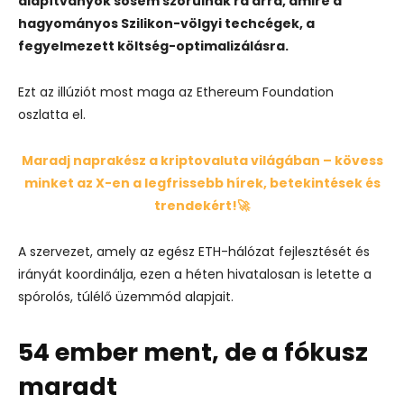
alapítványok sosem szorulnak rá arra, amire a
hagyományos Szilikon-völgyi techcégek, a
fegyelmezett költség-optimalizálásra.
Ezt az illúziót most maga az Ethereum Foundation
oszlatta el.
Maradj naprakész a kriptovaluta világában – kövess
minket az X-en a legfrissebb hírek, betekintések és
trendekért!🚀
A szervezet, amely az egész ETH-hálózat fejlesztését és
irányát koordinálja, ezen a héten hivatalosan is letette a
spórolós, túlélő üzemmód alapjait.
54 ember ment, de a fókusz
maradt