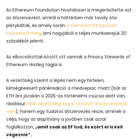
Az Ethereum Foundation hivatalosan is megerősítette azt
az átszervezést, amiről a háttérben már tavaly óta
pletykáltak, és amely során
a szervezet 54 pozíciót
szüntetett meg
, ami nagyjából a teljes munkaerejük 20
százalékát jelenti.
Az elbocsátottak között ott vannak a Privacy Stewards of
Ethereum részleg tagjai is.
A vezetőség szerint a lépés nem egy hirtelen,
kétségbeesett pánikreakció a medvepiac miatt (bár az
ETH ára jócskán a 2025-ös történelmi csúcsa alatt van,
ráadásul
több vezetőségi tag is távozott a szervezetből
idén
), hanem egy tudatos átszervezés része, aminek a
célja, hogy az alapítvány a jövőben csak azzal
foglalkozzon,
„amit csak az EF tud, és ezért el is kell
végeznie”.