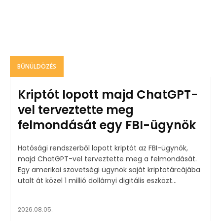
BŰNÜLDÖZÉS
Kriptót lopott majd ChatGPT-
vel terveztette meg
felmondását egy FBI-ügynök
Hatósági rendszerből lopott kriptót az FBI-ügynök,
majd ChatGPT-vel terveztette meg a felmondását.
Egy amerikai szövetségi ügynök saját kriptotárcájába
utalt át közel 1 millió dollárnyi digitális eszközt...
2026.08.05.