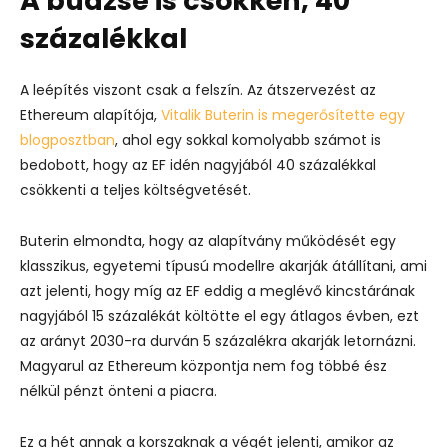
A büdzsé is csökken, 40
százalékkal
A leépítés viszont csak a felszín. Az átszervezést az
Ethereum alapítója,
Vitalik Buterin is megerősítette egy
blogposztban
, ahol egy sokkal komolyabb számot is
bedobott, hogy az EF idén nagyjából 40 százalékkal
csökkenti a teljes költségvetését.
Buterin elmondta, hogy az alapítvány működését egy
klasszikus, egyetemi típusú modellre akarják átállítani, ami
azt jelenti, hogy míg az EF eddig a meglévő kincstárának
nagyjából 15 százalékát költötte el egy átlagos évben, ezt
az arányt 2030-ra durván 5 százalékra akarják letornázni.
Magyarul az Ethereum központja nem fog többé ész
nélkül pénzt önteni a piacra.
Ez a hét annak a korszaknak a végét jelenti, amikor az