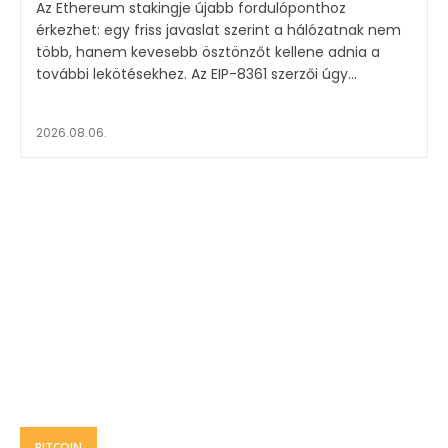
Az Ethereum stakingje újabb fordulóponthoz
érkezhet: egy friss javaslat szerint a hálózatnak nem
több, hanem kevesebb ösztönzőt kellene adnia a
további lekötésekhez. Az EIP-8361 szerzői úgy...
2026.08.06.
BITCOIN