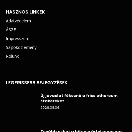
HASZNOS LINKEK
Adatvédelem
ÁSZF
Impresszum
Sajtóközlemény
Rólunk
LEGFRISSEBB BEJEGYZÉSEK
Új javaslat fékezné a friss ethereum
stakereket
2026.08.06.
Tovább eshet a bitcoin árfolyama egy