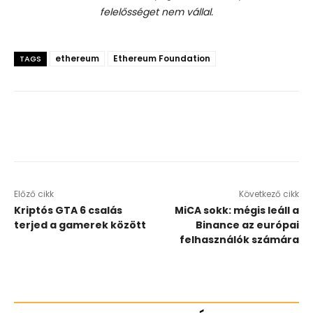
felelősséget nem vállal.
ethereum
Ethereum Foundation
TAGS
Előző cikk
Következő cikk
Kriptós GTA 6 csalás
MiCA sokk: mégis leáll a
terjed a gamerek között
Binance az európai
felhasználók számára