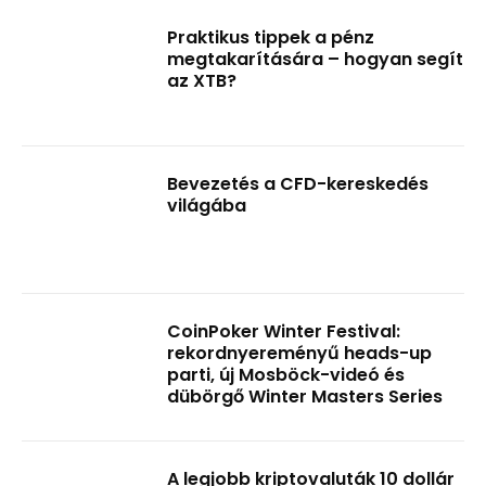
Praktikus tippek a pénz
megtakarítására – hogyan segít
az XTB?
Bevezetés a CFD-kereskedés
világába
CoinPoker Winter Festival:
rekordnyereményű heads-up
parti, új Mosböck-videó és
dübörgő Winter Masters Series
A legjobb kriptovaluták 10 dollár