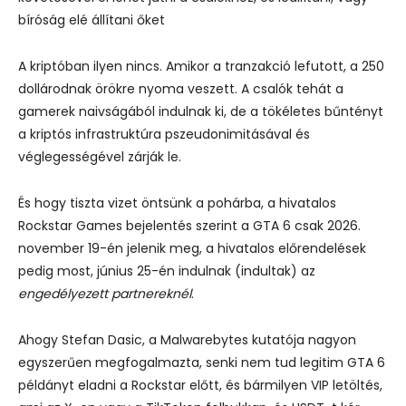
bíróság elé állítani őket
A kriptóban ilyen nincs. Amikor a tranzakció lefutott, a 250
dollárodnak örökre nyoma veszett. A csalók tehát a
gamerek naivságából indulnak ki, de a tökéletes bűntényt
a kriptós infrastruktúra pszeudonimitásával és
véglegességével zárják le.
És hogy tiszta vizet öntsünk a pohárba, a hivatalos
Rockstar Games bejelentés szerint a GTA 6 csak 2026.
november 19-én jelenik meg, a hivatalos előrendelések
pedig most, június 25-én indulnak (indultak) az
engedélyezett partnereknél
.
Ahogy Stefan Dasic, a Malwarebytes kutatója nagyon
egyszerűen megfogalmazta, senki nem tud legitim GTA 6
példányt eladni a Rockstar előtt, és bármilyen VIP letöltés,