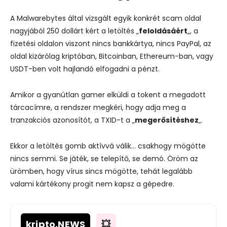
A Malwarebytes által vizsgált egyik konkrét scam oldal
nagyjából 250 dollárt kért a letöltés „
feloldásáért
„, a
fizetési oldalon viszont nincs bankkártya, nincs PayPal, az
oldal kizárólag kriptóban, Bitcoinban, Ethereum-ban, vagy
USDT-ben volt hajlandó elfogadni a pénzt.
Amikor a gyanútlan gamer elküldi a tokent a megadott
tárcacímre, a rendszer megkéri, hogy adja meg a
tranzakciós azonosítót, a TXID-t a „
megerősítéshez
„.
Ekkor a letöltés gomb aktívvá válik… csakhogy mögötte
nincs semmi. Se játék, se telepítő, se demó. Öröm az
ürömben, hogy vírus sincs mögötte, tehát legalább
valami kártékony progit nem kapsz a gépedre.
kripto
.NEWS
💥