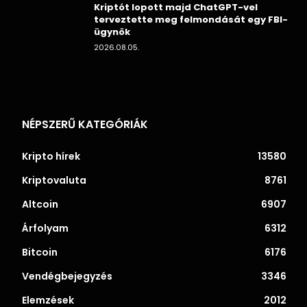
Kriptót lopott majd ChatGPT-vel
terveztette meg felmondását egy FBI-
ügynök
2026.08.05.
NÉPSZERŰ KATEGÓRIÁK
Kripto hírek
13580
Kriptovaluta
8761
Altcoin
6907
Árfolyam
6312
Bitcoin
6176
Vendégbejegyzés
3346
Elemzések
2012