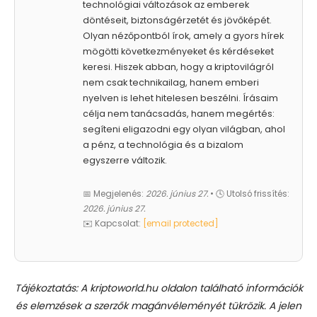
technológiai változások az emberek
döntéseit, biztonságérzetét és jövőképét.
Olyan nézőpontból írok, amely a gyors hírek
mögötti következményeket és kérdéseket
keresi. Hiszek abban, hogy a kriptovilágról
nem csak technikailag, hanem emberi
nyelven is lehet hitelesen beszélni. Írásaim
célja nem tanácsadás, hanem megértés:
segíteni eligazodni egy olyan világban, ahol
a pénz, a technológia és a bizalom
egyszerre változik.
📅 Megjelenés:
2026. június 27.
• 🕓 Utolsó frissítés:
2026. június 27.
✉️ Kapcsolat:
[email protected]
Tájékoztatás: A kriptoworld.hu oldalon található információk
és elemzések a szerzők magánvéleményét tükrözik. A jelen