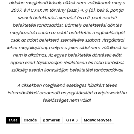
oldalon megjelenő írások, cikkek nem valósítanak meg a
2007. évi CXXXVIII. törvény (Bszt.) 4. § (2). bek 8. pontja
szerinti befektetési elemzést és a 9. pont szerinti
befektetési tanácsadást.
Bármely befektetési döntés
meghozatala során az adott befektetés megfelelőségét
csak az adott befektető személyére szabott vizsgálattal
lehet megállapítani, melyre a jelen oldal nem vállalkozik és
nem is alkalmas. Az egyes befektetési döntések előtt
éppen ezért tájékozódjon részletesen és több forrásból,
szükség esetén konzultáljon befektetési tanácsadóval!
A cikkekben megjelenő esetleges hibákért téves
információkból eredendő anyagi károkért a kriptoworld.hu
felelősséget nem vállal.
csalás
gamerek
GTA 6
Malwarebytes
TAGS