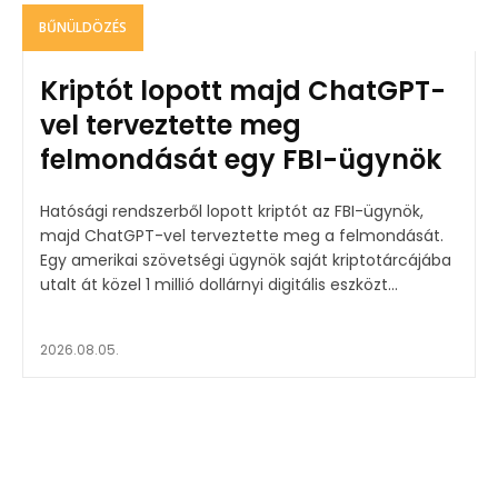
BŰNÜLDÖZÉS
Kriptót lopott majd ChatGPT-
vel terveztette meg
felmondását egy FBI-ügynök
Hatósági rendszerből lopott kriptót az FBI-ügynök,
majd ChatGPT-vel terveztette meg a felmondását.
Egy amerikai szövetségi ügynök saját kriptotárcájába
utalt át közel 1 millió dollárnyi digitális eszközt...
2026.08.05.