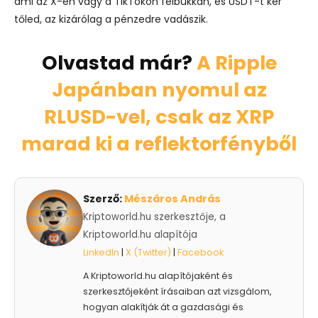
ami az X-en vagy a TikTokon felbukkan, és USDT-t kér
tőled, az kizárólag a pénzedre vadászik.
Olvastad már?
A Ripple
Japánban nyomul az
RLUSD-vel, csak az XRP
marad ki a reflektorfényből
Szerző:
Mészáros András
Kriptoworld.hu szerkesztője, a
Kriptoworld.hu alapítója
LinkedIn
|
X (Twitter)
|
Facebook
A Kriptoworld.hu alapítójaként és
szerkesztőjeként írásaiban azt vizsgálom,
hogyan alakítják át a gazdasági és