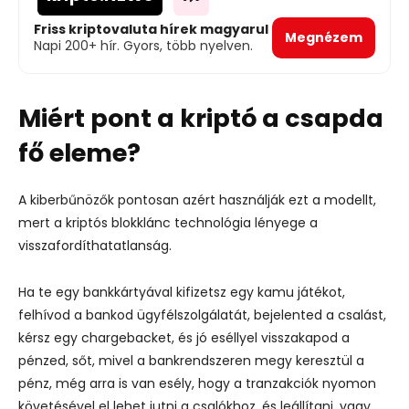
Friss kriptovaluta hírek magyarul
Megnézem
Napi 200+ hír. Gyors, több nyelven.
Miért pont a kriptó a csapda
fő eleme?
A kiberbűnözők pontosan azért használják ezt a modellt,
mert a kriptós blokklánc technológia lényege a
visszafordíthatatlanság.
Ha te egy bankkártyával kifizetsz egy kamu játékot,
felhívod a bankod ügyfélszolgálatát, bejelented a csalást,
kérsz egy chargebacket, és jó eséllyel visszakapod a
pénzed, sőt, mivel a bankrendszeren megy keresztül a
pénz, még arra is van esély, hogy a tranzakciók nyomon
követésével el lehet jutni a csalókhoz, és leállítani, vagy