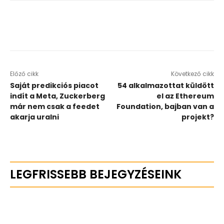
Előző cikk
Következő cikk
Saját predikciós piacot
54 alkalmazottat küldött
indít a Meta, Zuckerberg
el az Ethereum
már nem csak a feedet
Foundation, bajban van a
akarja uralni
projekt?
LEGFRISSEBB BEJEGYZÉSEINK