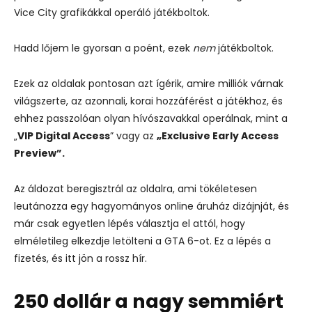
Vice City grafikákkal operáló játékboltok.
Hadd lőjem le gyorsan a poént, ezek
nem
játékboltok.
Ezek az oldalak pontosan azt ígérik, amire milliók várnak
világszerte, az azonnali, korai hozzáférést a játékhoz, és
ehhez passzolóan olyan hívószavakkal operálnak, mint a
„
VIP Digital Access
” vagy az
„Exclusive Early Access
Preview”.
Az áldozat beregisztrál az oldalra, ami tökéletesen
leutánozza egy hagyományos online áruház dizájnját, és
már csak egyetlen lépés választja el attól, hogy
elméletileg elkezdje letölteni a GTA 6-ot. Ez a lépés a
fizetés, és itt jön a rossz hír.
250 dollár a nagy semmiért