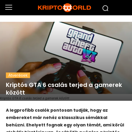
Átverések
Kriptós GTA 6 csalás terjed a gamerek
között
Kriptós GTA 6 csalás terjed a gamerek között
A legprofibb csalók pontosan tudják, hogy az
embereket már nehéz a klasszikus sémákkal
behúzni. Ehelyett fognak egy olyan témát, ami körül