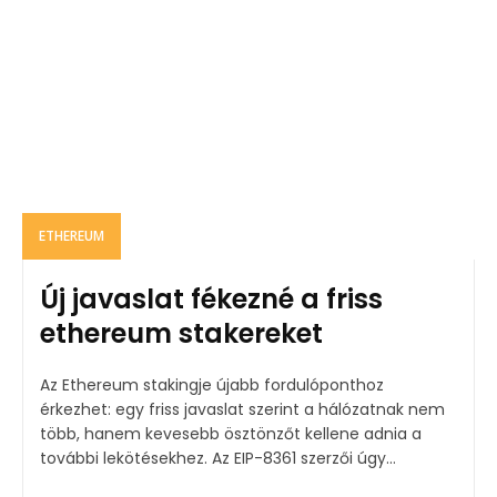
ETHEREUM
Új javaslat fékezné a friss
ethereum stakereket
Az Ethereum stakingje újabb fordulóponthoz
érkezhet: egy friss javaslat szerint a hálózatnak nem
több, hanem kevesebb ösztönzőt kellene adnia a
további lekötésekhez. Az EIP-8361 szerzői úgy...