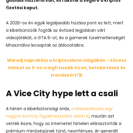
globális hisztéria van, és rákötik a végére a kriptós
fizetési kaput.
A 2026-os év egyik legaljasabb húzása pont ez lett, mert
a kiberbűnözők fogták az évtized legjobban várt
videojátékát, a GTA 6-ot, és a gamerek türelmetlenségét
kihasználva lecsaptak az áldozataikra.
Maradj naprakész a kriptovaluta világában – kövess
minket az X-en a legfrissebb hírek, betekintések és
trendekért!🚀
A Vice City hype lett a csali
A héten a kiberbiztonsági óriás,
a Malwarebytes egy
nagyon komoly figyelmeztetést adott ki
, miután azt
vették észre, hogy az internetet hirtelen elárasztották a
prémium minőségűnek tűnő, neonfényes, AI-generált