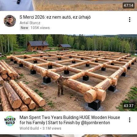
47:14
S Merci 2026: ez nem autó, ez űrhajó
Antal Sturcz
New
105K views
43:37
Man Spent Two Years Building HUGE Wooden House
for his Family | Start to Finish by @bjornbrenton
World Build
•
3.1M views