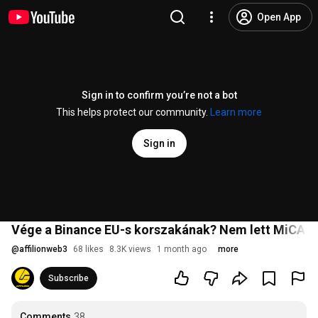
Open App
Sign in to confirm you’re not a bot
This helps protect our community.
Learn more
Sign in
Vége a Binance EU-s korszakának? Nem lett MiCA enge
@
affilionweb3
68 likes
8.3K views
1 month ago
more
Subscribe
Comments
38