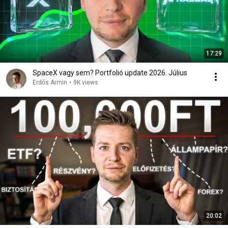
17:29
SpaceX vagy sem? Portfolió update 2026. Július
Erdős Ármin
•
9K views
20:02