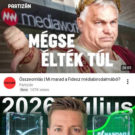
26:05
Összeomlás | Mi marad a Fidesz médiabirodalmából?
Partizán
New
107K views