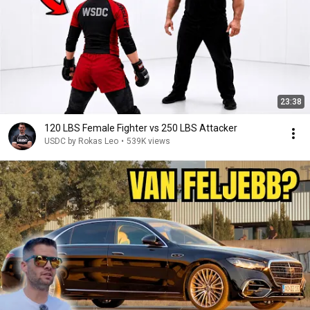
23:38
120 LBS Female Fighter vs 250 LBS Attacker
USDC by Rokas Leo
•
539K views