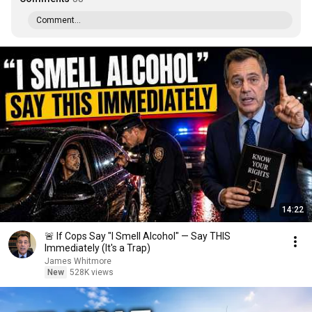
Comment...
14:22
🚨 If Cops Say "I Smell Alcohol" — Say THIS
Immediately (It's a Trap)
James Whitmore
New
528K views