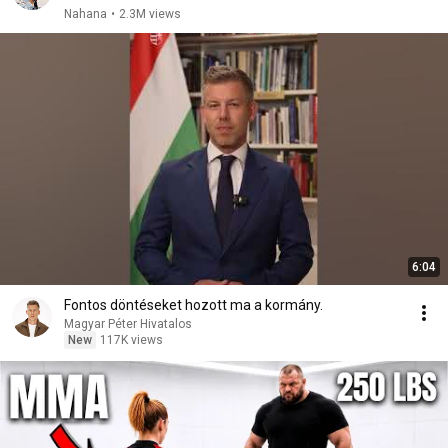
Nahana
•
2.3M views
6:04
Fontos döntéseket hozott ma a kormány.
Magyar Péter Hivatalos
New
117K views