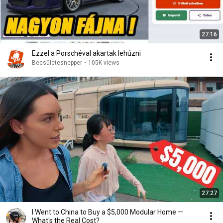
27:16
Ezzel a Porschéval akartak lehúzni
Becsületesnepper
•
105K views
27:27
I Went to China to Buy a $5,000 Modular Home —
What's the Real Cost?