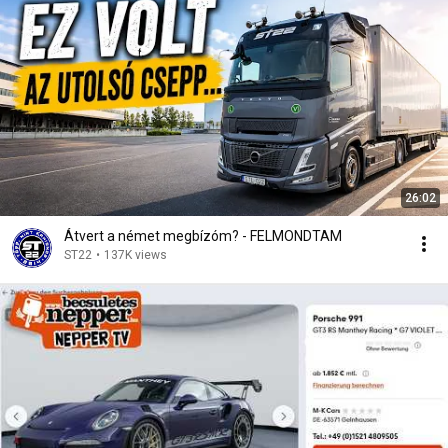
26:02
Átvert a német megbízóm? - FELMONDTAM
ST22
•
137K views