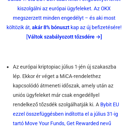
kiszolgálni az európai ügyfeleket. Az OKX
megszerzett minden engedélyt – és aki most
költözik át,
akár 8% bónuszt
kap az új befizetésére!
[
Váltok szabályozott tőzsdére →]
Az európai kriptopiac július 1-jén új szakaszba
lép. Ekkor ér véget a MiCA-rendelethez
kapcsolódó átmeneti időszak, amely után az
uniós ügyfeleket már csak engedéllyel
rendelkező tőzsdék szolgálhatják ki. A
Bybit EU
ezzel összefüggésben indította el a július 31-ig
tartó Move Your Funds, Get Rewarded nevű