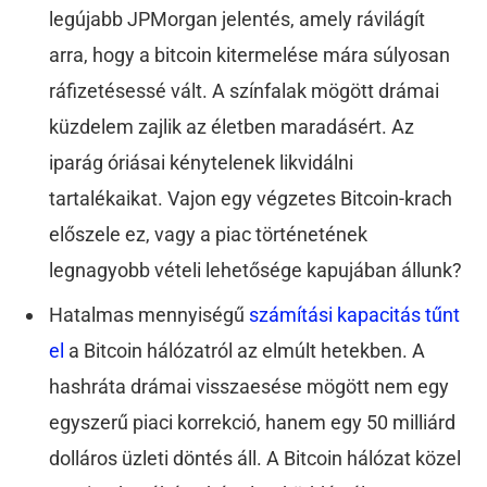
legújabb JPMorgan jelentés, amely rávilágít
arra, hogy a bitcoin kitermelése mára súlyosan
ráfizetésessé vált. A színfalak mögött drámai
küzdelem zajlik az életben maradásért. Az
iparág óriásai kénytelenek likvidálni
tartalékaikat. Vajon egy végzetes Bitcoin-krach
előszele ez, vagy a piac történetének
legnagyobb vételi lehetősége kapujában állunk?
Hatalmas mennyiségű
számítási kapacitás tűnt
el
a Bitcoin hálózatról az elmúlt hetekben. A
hashráta drámai visszaesése mögött nem egy
egyszerű piaci korrekció, hanem egy 50 milliárd
dolláros üzleti döntés áll. A Bitcoin hálózat közel