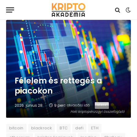
Félelem és rettegés a
piacokon
2026. június 28.
9 perc olvasási idő
HÍREK
Heti kriptopénzügyi összefoglaló
bitcoin
blackrock
BTC
defi
ETH