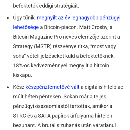
befektetők eddigi stratégiáit.
Úgy tűnik,
megnyílt az év legnagyobb pénzügyi
lehetősége
a Bitcoin-piacon. Matt Crosby, a
Bitcoin Magazine Pro neves elemzője szerint a
Strategy (MSTR) részvénye ritka, “most vagy
soha” vételi jelzéseket küld a befektetőknek.
18%-os kedvezménnyel megnyilt a bitcoin
kiskapu.
Kész
készpénztemetővé vált
a digitális hitelpiac
múlt héten pénteken. Sokan már a teljes
pénzügyi összeomlástól tartottak, amikor a
STRC és a SATA papírok árfolyama hirtelen
bezuhant. A brutális zuhanás után váratlanul