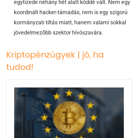
egytizede néhány hét alatt köddé vált. Nem egy
koordinált hacker-támadás, nem is egy szigorú
kormányzati tiltás miatt, hanem valami sokkal
jövedelmezőbb szektor hívószavára.
Kriptopénzügyek | jó, ha
tudod!