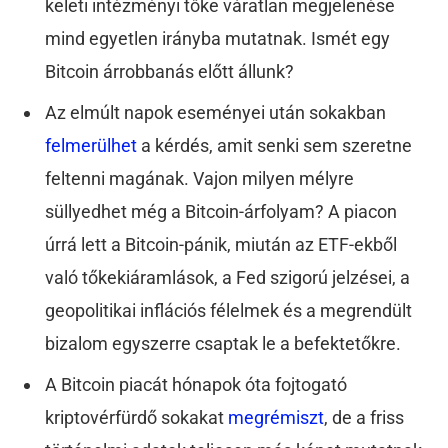
keleti intézményi tőke váratlan megjelenése
mind egyetlen irányba mutatnak. Ismét egy
Bitcoin árrobbanás előtt állunk?
Az elmúlt napok eseményei után sokakban
felmerülhet
a kérdés, amit senki sem szeretne
feltenni magának. Vajon milyen mélyre
süllyedhet még a Bitcoin-árfolyam? A piacon
úrrá lett a Bitcoin-pánik, miután az ETF-ekből
való tőkekiáramlások, a Fed szigorú jelzései, a
geopolitikai inflációs félelmek és a megrendült
bizalom egyszerre csaptak le a befektetőkre.
A Bitcoin piacát hónapok óta fojtogató
kriptovérfürdő sokakat
megrémiszt
, de a friss