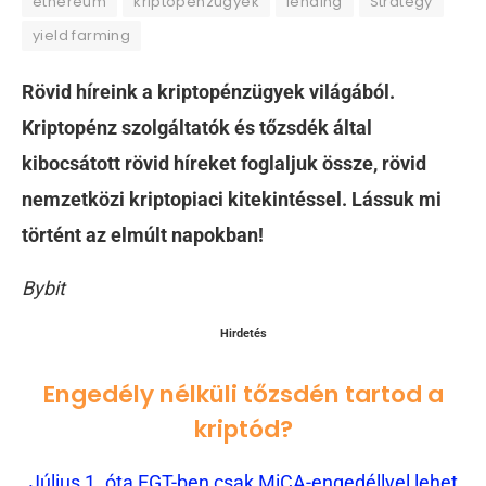
ethereum
kriptopénzügyek
lending
Strategy
yield farming
Rövid híreink a kriptopénzügyek világából.
Kriptopénz szolgáltatók és tőzsdék által
kibocsátott rövid híreket foglaljuk össze, rövid
nemzetközi kriptopiaci kitekintéssel. Lássuk mi
történt az elmúlt napokban!
Bybit
Hirdetés
Engedély nélküli tőzsdén tartod a
kriptód?
Július 1. óta EGT-ben csak MiCA-engedéllyel lehet