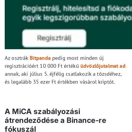
Az osztrák
Bitpanda
pedig most minden új
regisztrációért 10 000 Ft értékű
üdvözlőjutalmat ad
annak, aki július 5. éjfélig csatlakozik a tőzsdéhez,
és legalább 35 ezer Ft értékben vásárol kriptót.
A MiCA szabályozási
átrendeződése a Binance-re
fókuszál