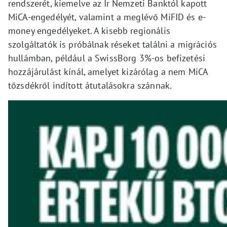
rendszerét, kiemelve az Ír Nemzeti Banktól kapott
MiCA-engedélyét, valamint a meglévő MiFID és e-
money engedélyeket. A kisebb regionális
szolgáltatók is próbálnak réseket találni a migrációs
hullámban, például a SwissBorg 3%-os befizetési
hozzájárulást kínál, amelyet kizárólag a nem MiCA
tőzsdékről indított átutalásokra szánnak.