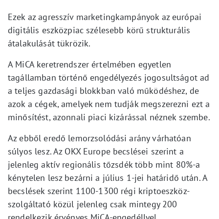
Ezek az agresszív marketingkampányok az európai
digitális eszközpiac szélesebb körű strukturális
átalakulását tükrözik.
A MiCA keretrendszer értelmében egyetlen
tagállamban történő engedélyezés jogosultságot ad
a teljes gazdasági blokkban való működéshez, de
azok a cégek, amelyek nem tudják megszerezni ezt a
minősítést, azonnali piaci kizárással néznek szembe.
Az ebből eredő lemorzsolódási arány várhatóan
súlyos lesz. Az OKX Europe becslései szerint a
jelenleg aktív regionális tőzsdék több mint 80%-a
kénytelen lesz bezárni a július 1-jei határidő után. A
becslések szerint 1100-1300 régi kriptoeszköz-
szolgáltató közül jelenleg csak mintegy 200
rendelkezik érvényes MiCA-engedéllyel.