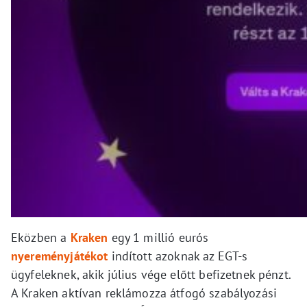
Eközben a
Kraken
egy 1 millió eurós
nyereményjátékot
indított azoknak az EGT-s
ügyfeleknek, akik július vége előtt befizetnek pénzt.
A Kraken aktívan reklámozza átfogó szabályozási