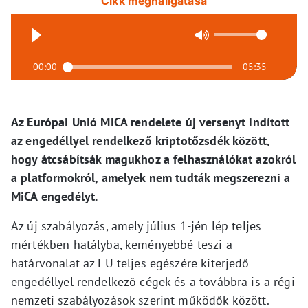
Cikk meghallgatása
00:00
05:35
Az Európai Unió MiCA rendelete új versenyt indított
az engedéllyel rendelkező kriptotőzsdék között,
hogy átcsábítsák magukhoz a felhasználókat azokról
a platformokról, amelyek nem tudták megszerezni a
MiCA engedélyt.
Az új szabályozás, amely július 1-jén lép teljes
mértékben hatályba, keményebbé teszi a
határvonalat az EU teljes egészére kiterjedő
engedéllyel rendelkező cégek és a továbbra is a régi
nemzeti szabályozások szerint működők között.