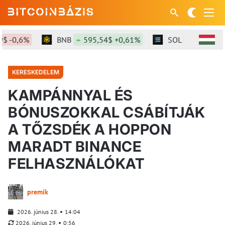
6%
BNB
595,54$ +0,61%
SOL
75,46$ +2,21%
KERESKEDELEM
KAMPÁNNYAL ÉS
BÓNUSZOKKAL CSÁBÍTJÁK
A TŐZSDÉK A HOPPON
MARADT BINANCE
FELHASZNÁLÓKAT
premik
2026. június 28.
14:04
2026. június 29.
0:56