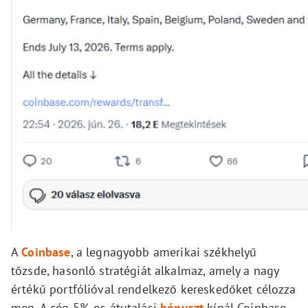
A
Coinbase
, a legnagyobb amerikai székhelyű
tőzsde, hasonló stratégiát alkalmaz, amely a nagy
értékű portfólióval rendelkező kereskedőket célozza
meg. A cég 5%-os átutalási
bónuszt
kínál Coinbase