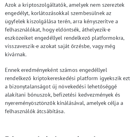
Azok a kriptoszolgáltatók, amelyek nem szereztek
engedélyt, korlátozásokkal szembesülnek az
ügyfelek kiszolgálása terén, arra kényszerítve a
felhasználókat, hogy eldöntsék, áthelyezik-e
eszközeiket engedéllyel rendelkező platformokra,
visszaveszik-e azokat saját őrzésbe, vagy még
kivárnak.
Ennek eredményeként számos engedéllyel
rendelkező kriptokereskedési platform igyekszik ezt
a bizonytalanságot új növekedési lehetőséggé
alakítani bónuszok, befizetési kedvezmények és
nyereményösztönzők kínálásával, amelyek célja a
felhasználók átcsábítása.