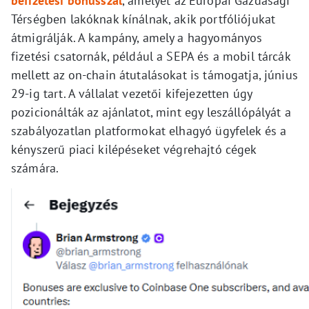
befizetési bónusszal
, amelyet az Európai Gazdasági
Térségben lakóknak kínálnak, akik portfóliójukat
átmigrálják. A kampány, amely a hagyományos
fizetési csatornák, például a SEPA és a mobil tárcák
mellett az on-chain átutalásokat is támogatja, június
29-ig tart. A vállalat vezetői kifejezetten úgy
pozicionálták az ajánlatot, mint egy leszállópályát a
szabályozatlan platformokat elhagyó ügyfelek és a
kényszerű piaci kilépéseket végrehajtó cégek
számára.