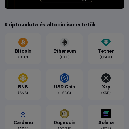
Kriptovaluta és altcoin ismertetők
Bitcoin
Ethereum
Tether
(BTC)
(ETH)
(USDT)
BNB
USD Coin
Xrp
(BNB)
(USDC)
(XRP)
Cardano
Dogecoin
Solana
(ADA)
(DOGE)
(SOL)