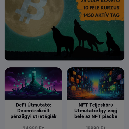
DeFi Útmutató:
NFT Teljeskörű
Decentralizált
Útmutató: Így vágj
pénzügyi stratégiák
bele az NFT piacba
34990 Ft
19990 Ft