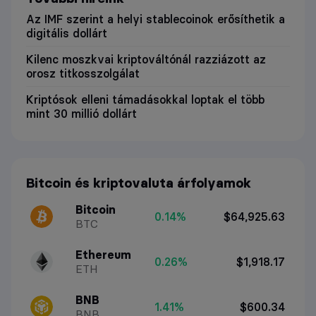
Az IMF szerint a helyi stablecoinok erősíthetik a
digitális dollárt
Kilenc moszkvai kriptováltónál razziázott az
orosz titkosszolgálat
Kriptósok elleni támadásokkal loptak el több
mint 30 millió dollárt
Bitcoin és kriptovaluta árfolyamok
Bitcoin
0.14%
$64,925.63
BTC
Ethereum
0.26%
$1,918.17
ETH
BNB
1.41%
$600.34
BNB