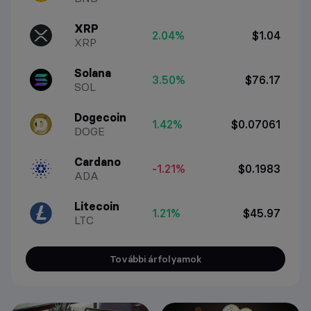
XRP
2.04%
$1.04
XRP
Solana
3.50%
$76.17
SOL
Dogecoin
1.42%
$0.07061
DOGE
Cardano
-1.21%
$0.1983
ADA
Litecoin
1.21%
$45.97
LTC
További árfolyamok