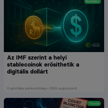
Blokklánc
Az IMF szerint a helyi
stablecoinok erősíthetik a
digitális dollárt
Cryptofalka szerkesztőség • 2026. augusztus 8.
Tőzsde