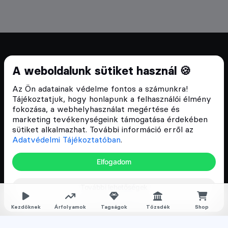
Cryptofalka 2018 óta
A weboldalunk sütiket használ 🍪
Szívünkön viseljük a blokklánc technológia
Az Ön adatainak védelme fontos a számunkra!
népszerűsítését Magyarországon, ezért 2018 óta a
Tájékoztatjuk, hogy honlapunk a felhasználói élmény
Cryptofalka célja, hogy biztosítsa a hazai közösség
fokozása, a webhelyhasználat megértése és
és vállalatok digitális oktatását és fejlődését.
marketing tevékenységeink támogatása érdekében
sütiket alkalmazhat. További információ erről az
Adatvédelmi Tájékoztatóban
.
Oldalak
Elfogadom
Hírek
További lehetőségek
Árfolyamok
Rólunk
Kezdőknek
Árfolyamok
Tagságok
Tőzsdék
Shop
Karrier