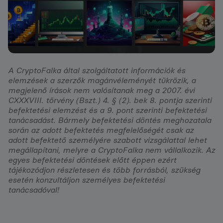
A CryptoFalka által szolgáltatott információk és
elemzések a szerzők magánvéleményét tükrözik, a
megjelenő írások nem valósítanak meg a 2007. évi
CXXXVIII. törvény (Bszt.) 4. § (2). bek 8. pontja szerinti
befektetési elemzést és a 9. pont szerinti befektetési
tanácsadást. Bármely befektetési döntés meghozatala
során az adott befektetés megfelelőségét csak az
adott befektető személyére szabott vizsgálattal lehet
megállapítani, melyre a CryptoFalka nem vállalkozik. Az
egyes befektetési döntések előtt éppen ezért
tájékozódjon részletesen és több forrásból, szükség
esetén konzultáljon személyes befektetési
tanácsadóval!