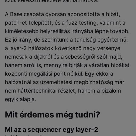
szűk keresztmetszete vált láthatóvá.
A Base csapata gyorsan azonosította a hibát,
patch-et telepített, és a fuzz testing, valamint a
kíméletesebb helyreállítás irányába lépne tovább.
Ez jó irány, de szerintünk a tanulság egyértelmű:
a layer-2 hálózatok következő nagy versenye
nemcsak a díjakról és a sebességről szól majd,
hanem arról is, mennyire bírják a váratlan hibákat
központi megállási pont nélkül. Egy ekkora
hálózatnál az üzemeltetési megbízhatóság már
nem háttértechnikai részlet, hanem a bizalom
egyik alapja.
Mit érdemes még tudni?
Mi az a sequencer egy layer-2