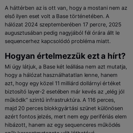
A háttérben az is ott van, hogy a mostani nem az
első ilyen eset volt a Base történetében. A
hálózat 2024 szeptemberében 17 percre, 2025
augusztusában pedig nagyjából fél órára állt le
sequencerhez kapcsolódó probléma miatt.
Hogyan értelmezzük ezt a hírt?
Mi úgy látjuk, a Base két leállása nem azt mutatja,
hogy a hálózat használhatatlan lenne, hanem
azt, hogy egy közel 11 milliárd dollárnyi értéket
biztosító layer-2 esetében már kevés az „elég jól
működik” szintű infrastruktúra. A 116 perces,
majd 20 perces blokkgyártási szünet különösen
azért fontos jelzés, mert nem egy perifériás elem
hibázott, hanem az egy sequenceres működés