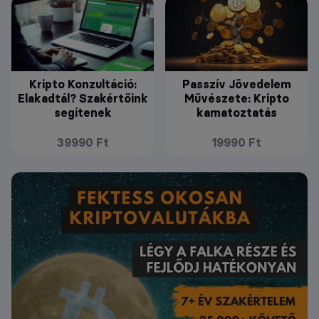
Kripto Konzultáció:
Passzív Jövedelem
Elakadtál? Szakértőink
Művészete: Kripto
segítenek
kamatoztatás
39990 Ft
19990 Ft