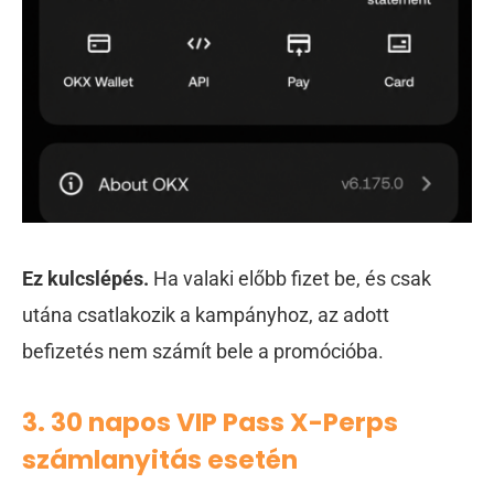
Ez kulcslépés.
Ha valaki előbb fizet be, és csak
utána csatlakozik a kampányhoz, az adott
befizetés nem számít bele a promócióba.
3. 30 napos VIP Pass X-Perps
számlanyitás esetén