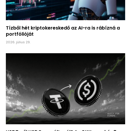
Tízből hét kriptokereskedő az AI-ra is rábízná a
portfólióját
2026. július 29.