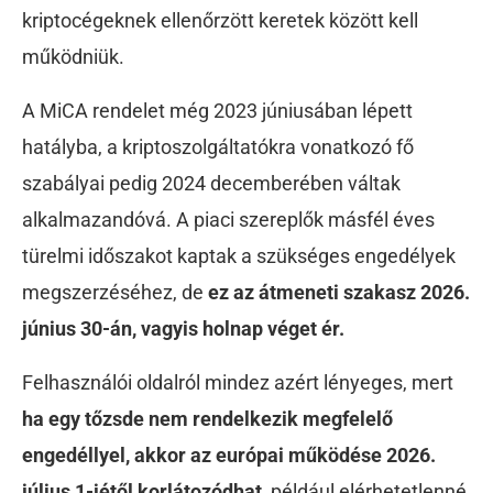
kriptocégeknek ellenőrzött keretek között kell
működniük.
A MiCA rendelet még 2023 júniusában lépett
hatályba, a kriptoszolgáltatókra vonatkozó fő
szabályai pedig 2024 decemberében váltak
alkalmazandóvá.
A piaci szereplők másfél éves
türelmi időszakot kaptak a szükséges engedélyek
megszerzéséhez, de
ez az átmeneti szakasz 2026.
június 30-án, vagyis holnap véget ér.
Felhasználói oldalról mindez azért lényeges, mert
ha egy tőzsde nem rendelkezik megfelelő
engedéllyel, akkor az európai működése 2026.
július 1-jétől korlátozódhat
, például elérhetetlenné