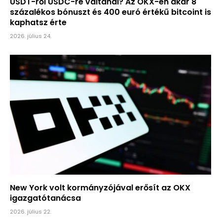
USDT-ről USDC-re váltanál? Az OKX-en akár 8
százalékos bónuszt és 400 euró értékű bitcoint is
kaphatsz érte
2026. július 24.
New York volt kormányzójával erősít az OKX
igazgatótanácsa
2026. július 22.