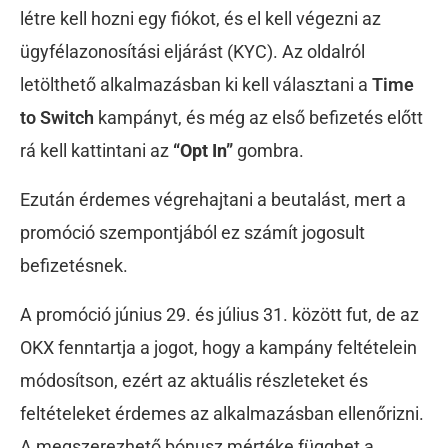
létre kell hozni egy fiókot, és el kell végezni az
ügyfélazonosítási eljárást (KYC). A
z oldalról
letölthető alkalmazásban ki kell választani a
Time
to Switch
kampányt, és még az első befizetés előtt
rá kell kattintani az
“Opt In”
gombra.
Ezután érdemes végrehajtani a beutalást, mert a
promóció szempontjából ez számít jogosult
befizetésnek.
A promóció június 29. és július 31. között fut, de az
OKX fenntartja a jogot, hogy a kampány feltételein
módosítson, ezért az aktuális részleteket és
feltételeket érdemes az alkalmazásban ellenőrizni.
A megszerezhető bónusz mértéke függhet a