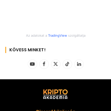
Az adatokat a
TradingView
szolgáltatja
KÖVESS MINKET!
YouTube
Facebook
X
TikTok
LinkedIn
(Twitter)