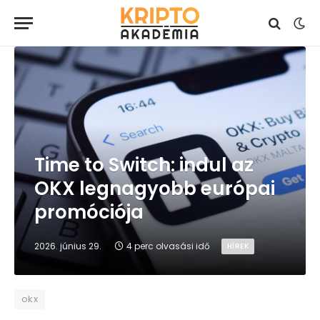
Time to Switch: indul az
OKX legnagyobb európai
promóciója
2026. június 29.
4 perc olvasási idő
HÍREK
okx