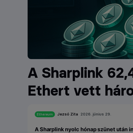
A Sharplink 62,4
Ethert vett hár
Jezsó Zita
2026. június 29.
Ethereum
A Sharplink nyolc hónap szünet után in