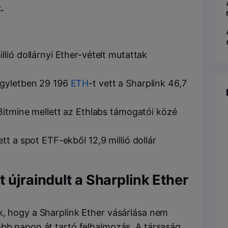
.
lió dollárnyi Ether-vételt mutattak
ügyletben 29 196
ETH
-t vett a Sharplink 46,7
Bitmine mellett az Ethlabs támogatói közé
t a spot ETF-ekből 12,9 millió dollár
 újraindult a Sharplink Ether
k, hogy a Sharplink Ether vásárlása nem
öbb napon át tartó felhalmozás. A társaság