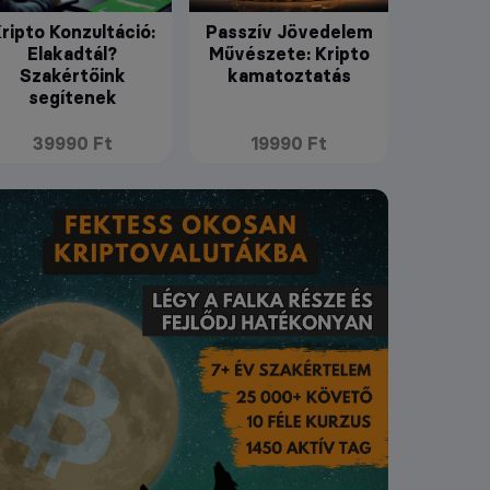
ripto Konzultáció:
Passzív Jövedelem
Elakadtál?
Művészete: Kripto
Szakértőink
kamatoztatás
segítenek
39990 Ft
19990 Ft