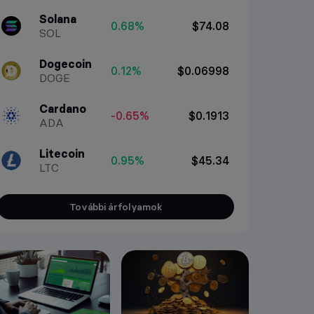
Solana
0.68%
$74.08
SOL
Dogecoin
0.12%
$0.06998
DOGE
Cardano
-0.65%
$0.1913
ADA
Litecoin
0.95%
$45.34
LTC
További árfolyamok