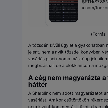
(Forrás:
A tőzsdén kívüli ügylet a gyakorlatban 
jelent, nem a nyílt tőzsdei könyvben vég
vásárlás piaci nyoma másképp jelenik 
megbízásnál, de a blokkláncon a mozgá
A cég nem magyarázta a v
háttér
A Sharplink nem adott magyarázatot arr
vásárlást. Amikor csütörtökön rákérdezt
nem kívánt kommentárt fűzni a tranza