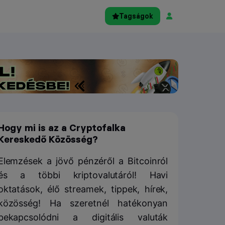
Tagságok
Hogy mi is az a Cryptofalka
Kereskedő Közösség?
Elemzések a jövő pénzéről a Bitcoinról
és a többi kriptovalutáról! Havi
oktatások, élő streamek, tippek, hírek,
közösség! Ha szeretnél hatékonyan
bekapcsolódni a digitális valuták