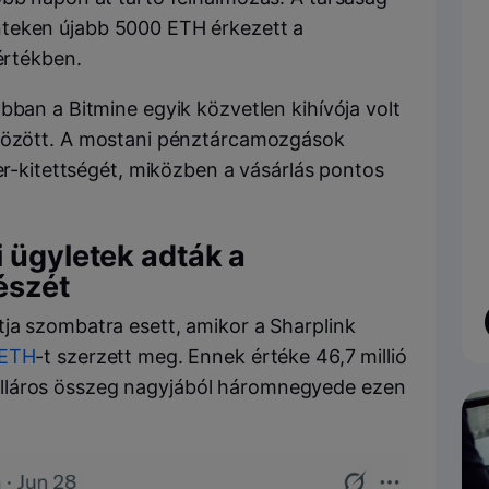
énteken újabb 5000 ETH érkezett a
 értékben.
bban a Bitmine egyik közvetlen kihívója volt
között. A mostani pénztárcamozgások
her-kitettségét, miközben a vásárlás pontos
i ügyletek adták a
észét
ja szombatra esett, amikor a Sharplink
ETH
-t szerzett meg. Ennek értéke 46,7 millió
ó dolláros összeg nagyjából háromnegyede ezen