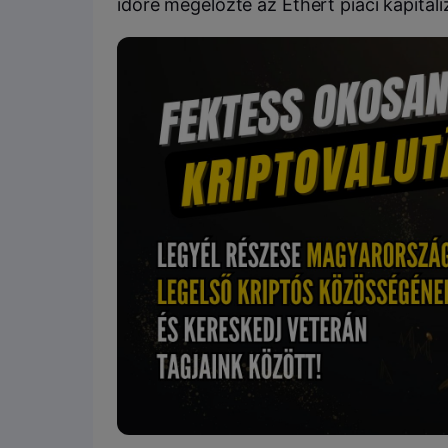
időre megelőzte az Ethert piaci kapital