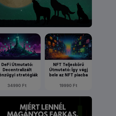
DeFi Útmutató:
NFT Teljeskörű
Decentralizált
Útmutató: Így vágj
énzügyi stratégiák
bele az NFT piacba
34990 Ft
19990 Ft