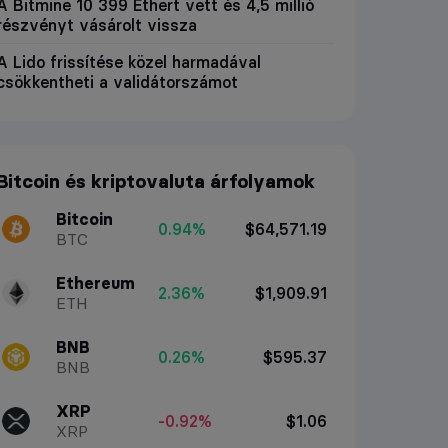
A Bitmine 10 399 Ethert vett és 4,5 millió
részvényt vásárolt vissza
A Lido frissítése közel harmadával
csökkentheti a validátorszámot
Bitcoin és kriptovaluta árfolyamok
Bitcoin
0.94%
$64,571.19
BTC
Ethereum
2.36%
$1,909.91
ETH
BNB
0.26%
$595.37
BNB
XRP
-0.92%
$1.06
XRP