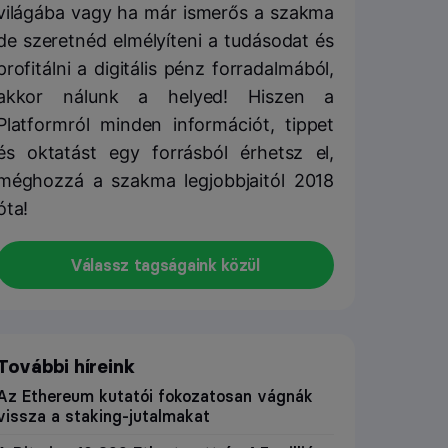
világába vagy ha már ismerős a szakma
de szeretnéd elmélyíteni a tudásodat és
profitálni a digitális pénz forradalmából,
akkor nálunk a helyed! Hiszen a
Platformról minden információt, tippet
és oktatást egy forrásból érhetsz el,
méghozzá a szakma legjobbjaitól 2018
óta!
Válassz tagságaink közül
További híreink
Az Ethereum kutatói fokozatosan vágnák
vissza a staking-jutalmakat