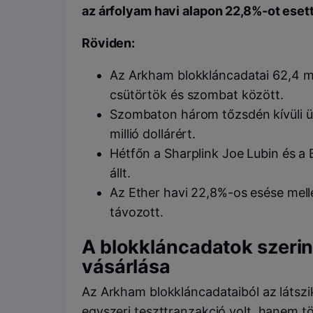
az árfolyam havi alapon 22,8%-ot esett
Röviden:
Az Arkham blokkláncadatai 62,4 mil
csütörtök és szombat között.
Szombaton három tőzsdén kívüli 
millió dollárért.
Hétfőn a Sharplink Joe Lubin és a 
állt.
Az Ether havi 22,8%-os esése mellet
távozott.
A blokkláncadatok szerint
vásárlása
Az Arkham blokkláncadataiból az látszi
egyszeri teszttranzakció volt, hanem t