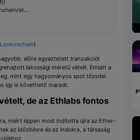
Lookonchain
)
nagyobb, előre egyeztetett tranzakciót
rehajtott lakossági méretű vételt. Emiatt a
meg, mint egy hagyományos spot tőzsdei
s így is követhető maradt.
p
ételt, de az Ethlabs fontos
a, miért éppen most indította újra az Ether-
ek az időzítésre és az indokra, a társaság
kciókhoz.