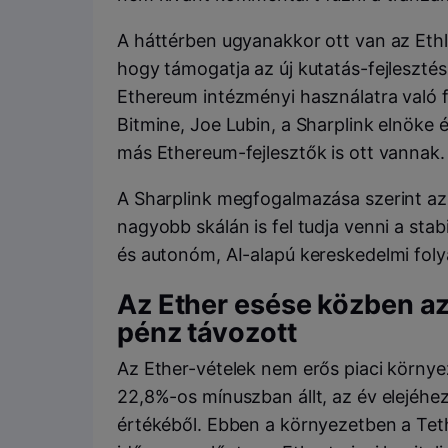
A háttérben ugyanakkor ott van az Ethla
hogy támogatja az új kutatás-fejlesztés
Ethereum intézményi használatra való 
Bitmine, Joe Lubin, a Sharplink elnöke 
más Ethereum-fejlesztők is ott vannak.
A Sharplink megfogalmazása szerint az E
nagyobb skálán is fel tudja venni a stab
és autonóm, AI-alapú kereskedelmi folya
Az Ether esése közben az
pénz távozott
Az Ether-vételek nem erős piaci környe
22,8%-os mínuszban állt, az év elejéhe
értékéből. Ebben a környezetben a Teth