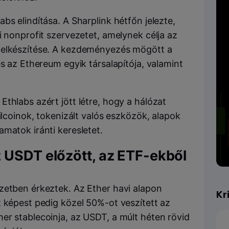
bs elindítása. A Sharplink hétfőn jelezte,
i nonprofit szervezetet, amelynek célja az
felkészítése. A kezdeményezés mögött a
és az Ethereum egyik társalapítója, valamint
thlabs azért jött létre, hogy a hálózat
ilcoinok, tokenizált valós eszközök, alapok
matok iránti keresletet.
 USDT előzött, az ETF-ekből
zetben érkeztek. Az Ether havi alapon
Kr
z képest pedig közel 50%-ot veszített az
er stablecoinja, az USDT, a múlt héten rövid