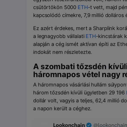
csütörtökön 5000
ETH
-t vett, majd p
kapcsolódó címekre, 7,9 millió dolláros
Ez azért érdekes, mert a Sharplink korá
a legnagyobb vállalati
ETH
-kincstárak 
alapján a cég ismét aktívan építi az Et
indokát nem részletezte.
A szombati tőzsdén kívül
háromnapos vétel nagy r
A háromnapos vásárlási hullám súlypont
három tőzsdén kívüli ügyletben 29 196
dollár volt, vagyis a teljes, 62,4 milli
a napon került a céghez.