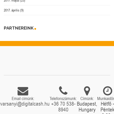
2017. május
(23)
2017. április
(9)
PARTNEREINK
Email címünk:
Telefonszámunk:
Címünk:
Munkaidő
rvarsanyi@digitalcash.hu
+36 70 538-
Budapest,
Hétfő 
8940
Hungary
Pénte