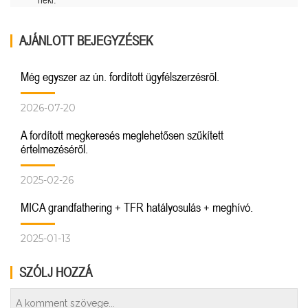
AJÁNLOTT BEJEGYZÉSEK
Még egyszer az ún. fordított ügyfélszerzésről.
2026-07-20
A fordított megkeresés meglehetősen szűkített
értelmezéséről.
2025-02-26
MICA grandfathering + TFR hatályosulás + meghívó.
2025-01-13
SZÓLJ HOZZÁ