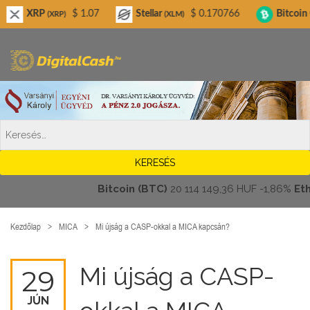
Digitalcash.hu
$ 1.07
Stellar
$ 0.170766
Bitcoin Cash
(XRP)
(XLM)
(BCH)
Bitcoin (BTC)
20 114 149,36 HUF
-1,86%
Ethere
Kezdőlap
MICA
Mi újság a CASP-okkal a MICA kapcsán?
Mi újság a CASP-
29
JÚN