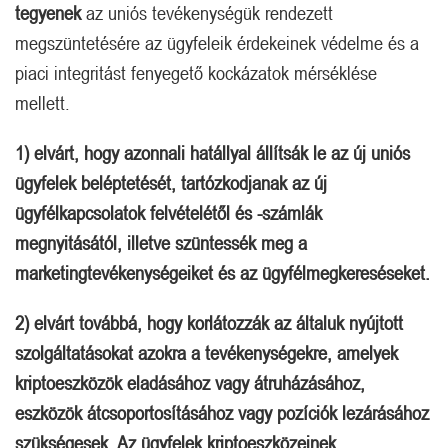
tegyenek
az uniós tevékenységük rendezett
megszüntetésére az ügyfeleik érdekeinek védelme és a
piaci integritást fenyegető kockázatok mérséklése
mellett.
1) elvárt, hogy azonnali hatállyal állítsák le az új uniós
ügyfelek beléptetését, tartózkodjanak az új
ügyfélkapcsolatok felvételétől és -számlák
megnyitásától, illetve szüntessék meg a
marketingtevékenységeiket és az ügyfélmegkereséseket.
2) elvárt továbbá, hogy korlátozzák az általuk nyújtott
szolgáltatásokat azokra a tevékenységekre, amelyek
kriptoeszközök eladásához vagy átruházásához,
eszközök átcsoportosításához vagy pozíciók lezárásához
szükségesek. Az ügyfelek kriptoeszközeinek