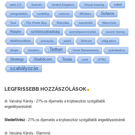
robot
web 3.0
Satoshi
United Kingdom
Virtual insanity
Solana
szingularitás
tumbling
utreexo
Whiskey
Teal
The Pirate Bay
Robotika
szankciók
Wanchain
Ripple
szólásszabadság
személyazonosítás
sound money
WallStreetBets
szavazás
stabil
Shitcoin
világ-pénz
Tether
Verge
taxation
Vivek Ramaswamy
számlapénz
Tesla
Stabilcoin
Strategy
usdt
STRC
szabályozás
LEGFRISSEBB HOZZÁSZÓLÁSOK
dr. Varsányi Károly
-
21%-os díjemelés a kriptoeszköz szolgáltatók
engedélyezésénél.
Mesterlövész
-
21%-os díjemelés a kriptoeszköz szolgáltatók engedélyezésénél.
dr. Varsányi Károly
-
Starmind.