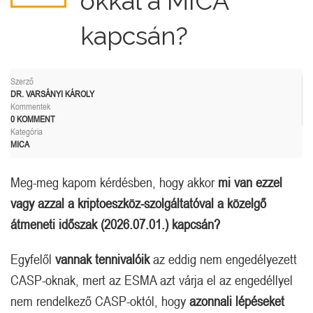
okkal a MICA
kapcsán?
Szerző
DR. VARSÁNYI KÁROLY
Kommentek
0 KOMMENT
Kategória
MICA
Meg-meg kapom kérdésben, hogy akkor
mi van ezzel
vagy azzal a kriptoeszköz-szolgáltatóval a közelgő
átmeneti időszak (2026.07.01.) kapcsán?
Egyfelől
vannak tennivalóik
az eddig nem engedélyezett
CASP-oknak, mert az ESMA azt várja el az engedéllyel
nem rendelkező CASP-októl, hogy
azonnali lépéseket