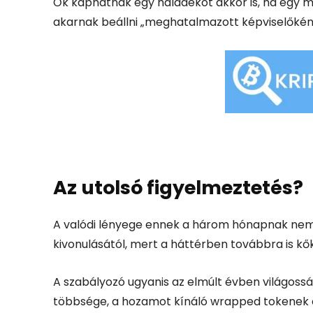
Ők kaphatnak egy haladékot akkor is, ha egy m
akarnak beállni „meghatalmazott képviselőkén
Az utolsó figyelmeztetés?
A valódi lényege ennek a három hónapnak nem a
kivonulásától, mert a háttérben továbbra is kő
A szabályozó ugyanis az elmúlt évben világossá
többsége, a hozamot kínáló wrapped tokenek és