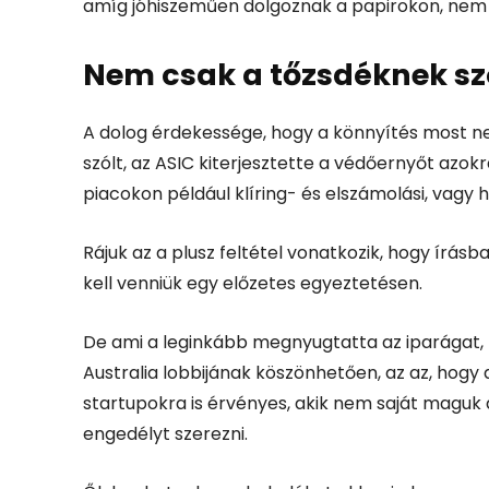
amíg jóhiszeműen dolgoznak a papirokon, nem f
Nem csak a tőzsdéknek sz
A dolog érdekessége, hogy a könnyítés most n
szólt, az ASIC kiterjesztette a védőernyőt azok
piacokon például klíring- és elszámolási, vag
Rájuk az a plusz feltétel vonatkozik, hogy írásba
kell venniük egy előzetes egyeztetésen.
De ami a leginkább megnyugtatta az iparágat, 
Australia lobbijának köszönhetően, az az, hogy
startupokra is érvényes, akik nem saját maguk a
engedélyt szerezni.