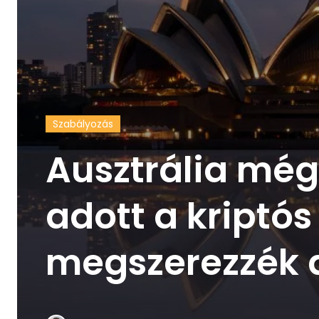
Szabályozás
Ausztrália mé
adott a kriptó
megszerezzék 