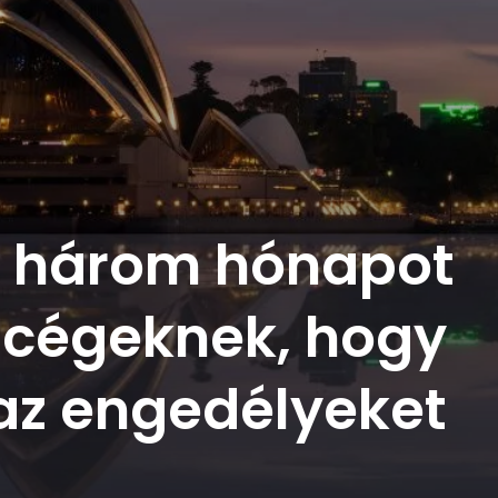
g három hónapot
s cégeknek, hogy
az engedélyeket