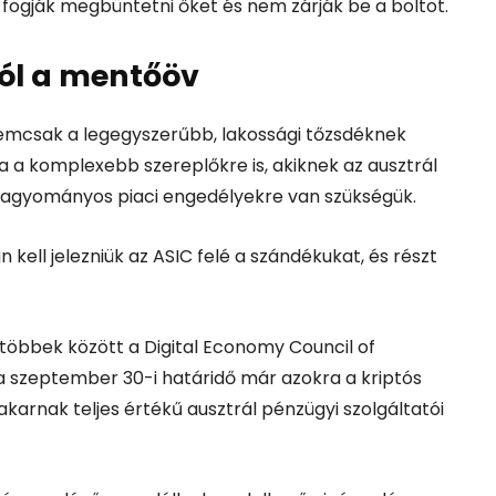
ogják megbüntetni őket és nem zárják be a boltot.
ól a mentőöv
emcsak a legegyszerűbb, lakossági tőzsdéknek
ra a komplexebb szereplőkre is, akiknek az ausztrál
y hagyományos piaci engedélyekre van szükségük.
n kell jelezniük az ASIC felé a szándékukat, és részt
többek között a Digital Economy Council of
 a szeptember 30-i határidő már azokra a kriptós
karnak teljes értékű ausztrál pénzügyi szolgáltatói