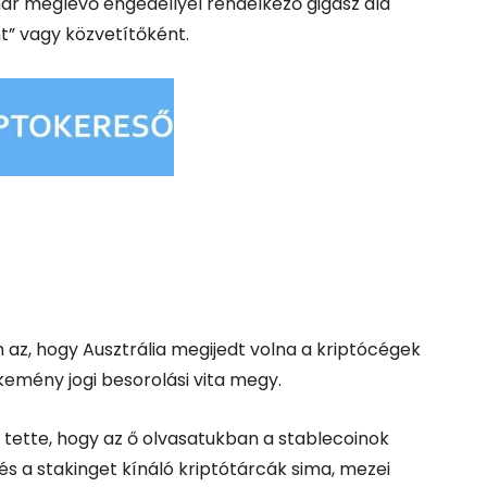
ár meglévő engedéllyel rendelkező gigász alá
t” vagy közvetítőként.
z, hogy Ausztrália megijedt volna a kriptócégek
kemény jogi besorolási vita megy.
 tette, hogy az ő olvasatukban a stablecoinok
 a stakinget kínáló kriptótárcák sima, mezei