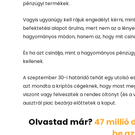
pénzügyi termékek.
Vagyis ugyanúgy kell rájuk engedélyt kérni, m
befektetési alapot árulna, mert nem az a lény
hagyományos módon, hanem az, hogy mit csiná
És ha azt csinálja, mint a hagyományos pénzüg
kellenek.
A szeptember 30-i határidő tehát egy utolsó esé
azt mondta a kriptós cégeknek, hogy most meg
viszont vagy felveszitek a rendes öltönyt (és a
ausztrál piac bezárja előttetek a kaput.
Olvastad már?
47 millió 
be az