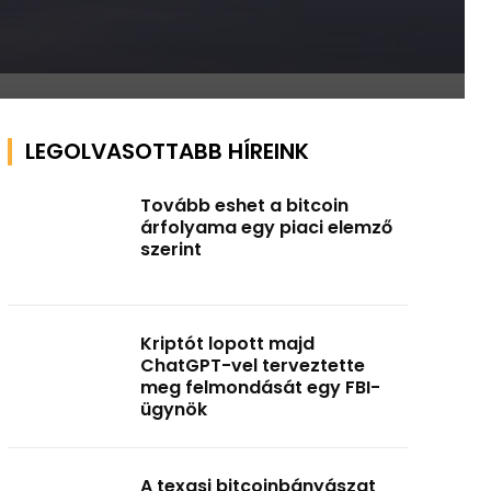
LEGOLVASOTTABB HÍREINK
Tovább eshet a bitcoin
árfolyama egy piaci elemző
szerint
Kriptót lopott majd
ChatGPT-vel terveztette
meg felmondását egy FBI-
ügynök
A texasi bitcoinbányászat