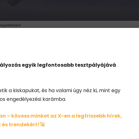
 engedélyeket
abályozás egyik legfontosabb tesztpályájává
tik a kiskapukat, és ha valami úgy néz ki, mint egy
yos engedélyezési karámba.
 – kövess minket az X-en a legfrissebb hírek,
 és trendekért!🚀