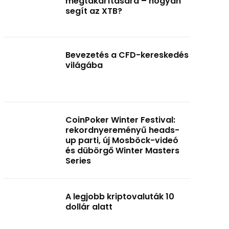
megtakarítására – hogyan
segít az XTB?
Bevezetés a CFD-kereskedés
világába
CoinPoker Winter Festival:
rekordnyereményű heads-
up parti, új Mosböck-videó
és dübörgő Winter Masters
Series
A legjobb kriptovaluták 10
dollár alatt