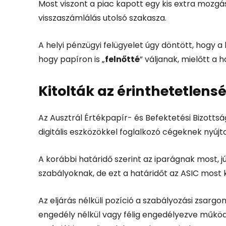
Most viszont a piac kapott egy kis extra mozgá
visszaszámlálás utolsó szakasza.
A helyi pénzügyi felügyelet úgy döntött, hogy
hogy papíron is „
felnőtté
” váljanak, mielőtt a 
Kitolták az érinthetetlen
Az Ausztrál Értékpapír- és Befektetési Bizottsá
digitális eszközökkel foglalkozó cégeknek nyújt
A korábbi határidő szerint az iparágnak most, jú
szabályoknak, de ezt a határidőt az ASIC most 
Az eljárás nélküli pozíció a szabályozási zsargo
engedély nélkül vagy félig engedélyezve működi