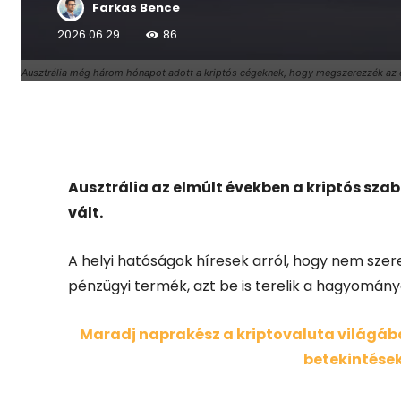
Farkas Bence
2026.06.29.
86
Ausztrália még három hónapot adott a kriptós cégeknek, hogy megszerezzék az
Facebook
X
Ausztrália az elmúlt években a kriptós sz
vált.
A helyi hatóságok híresek arról, hogy nem szere
pénzügyi termék, azt be is terelik a hagyomán
Maradj naprakész a kriptovaluta világában
betekintések