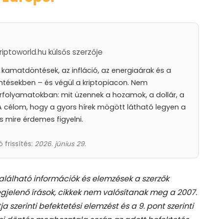
iptoworld.hu külsős szerzője
amatdöntések, az infláció, az energiaárak és a
ntésekben – és végül a kriptopiacon. Nem
rfolyamatokban: mit üzennek a hozamok, a dollár, a
. A célom, hogy a gyors hírek mögött látható legyen a
és mire érdemes figyelni.
ó frissítés:
2026. június 29.
található információk és elemzések a szerzők
gjelenő írások, cikkek nem valósítanak meg a 2007.
tja szerinti befektetési elemzést és a 9. pont szerinti