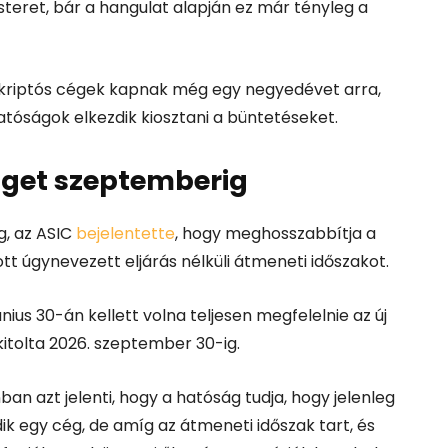
steret, bár a hangulat alapján ez már tényleg a
 a kriptós cégek kapnak még egy negyedévet arra,
hatóságok elkezdik kiosztani a büntetéseket.
séget szeptemberig
g, az ASIC
bejelentette
, hogy meghosszabbítja a
ott úgynevezett eljárás nélküli átmeneti időszakot.
nius 30-án kellett volna teljesen megfelelnie az új
kitolta 2026. szeptember 30-ig.
nban azt jelenti, hogy a hatóság tudja, hogy jelenleg
k egy cég, de amíg az átmeneti időszak tart, és