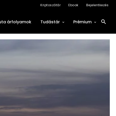
Kriptoszótár
Ebook
Bejelentkezés
uta árfolyamok
Tudástár
Prémium