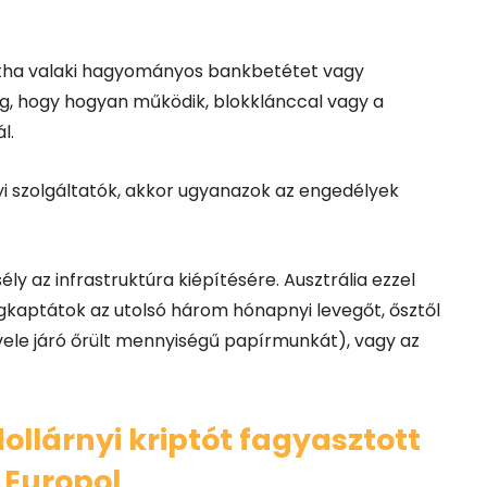
intha valaki hagyományos bankbetétet vagy
eg, hogy hogyan működik, blokklánccal vagy a
l.
yi szolgáltatók, akkor ugyanazok az engedélyek
ly az infrastruktúra kiépítésére. Ausztrália ezzel
kaptátok az utolsó három hónapnyi levegőt, ősztől
 vele járó őrült mennyiségű papírmunkát), vagy az
dollárnyi kriptót fagyasztott
 Europol