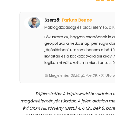
Szerző:
Farkas Bence
Makrogazdasági és piaci elemző, a Kr
Fókuszom az, hogyan csapódnak le a k
geopolitika a hétköznapi pénzügyi dö
„árjóslásban” utazom, hanem a hátté
likviditás és a kockázatvállalási kedv
logika: mi változott, mi miért fontos, 
📅 Megjelenés:
2026. június 29.
• 🕓 Utols
Tájékoztatás: A kriptoworld.hu oldalon 
magánvéleményét tükrözik. A jelen oldalon me
évi CXXXVIII. törvény (Bszt.) 4. § (2). bek 8. pon