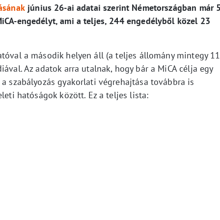
tásának
június 26-ai adatai szerint Németországban már 
MiCA-engedélyt, ami a teljes, 244 engedélyből közel 23
tóval a második helyen áll (a teljes állomány mintegy 1
iával. Az adatok arra utalnak, hogy bár a MiCA célja egy
 a szabályozás gyakorlati végrehajtása továbbra is
eti hatóságok között. Ez a teljes lista: