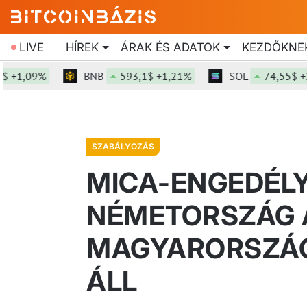
LIVE
HÍREK
ÁRAK ÉS ADATOK
KEZDŐKNE
,09%
BNB
593,1$ +1,21%
SOL
74,55$ +2,74
SZABÁLYOZÁS
MICA-ENGEDÉL
NÉMETORSZÁG A
MAGYARORSZÁG
ÁLL