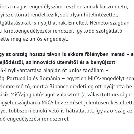
erint a magas engedélyszám részben annak köszönhető,
 szektorral rendelkezik, sok olyan hitelintézettel,
lgáltatásokat is nyújthatnak. Emellett Németországban
 kriptoengedélyezési rendszer, így több szolgáltató
zhette meg az uniós engedélyt.
gy az ország hosszú távon is ekkora fölényben marad – a
jlődéstől, az innováció ütemétől és a benyújtott
6-i nyilvántartása alapján öt uniós tagállam –
ág, Portugália és Románia – egyetlen MiCA-engedélyt se
yelemre méltó, mert a Binance eredetileg ott nyújtotta be
ásik MiCA-joghatóságot választott (a választott országot
ngyelországban a MiCA bevezetését jelentősen késleltett
t többszöri elnöki vétó is hátráltatott, így az ország az
dő engedélyezési rendszerrel.