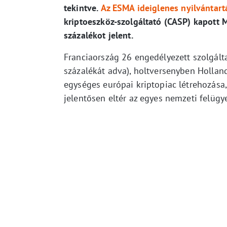
tekintve.
Az ESMA ideiglenes nyilvántar
kriptoeszköz-szolgáltató (CASP) kapott 
százalékot jelent.
Franciaország 26 engedélyezett szolgálta
százalékát adva), holtversenyben Holland
egységes európai kriptopiac létrehozása,
jelentősen eltér az egyes nemzeti felügyel