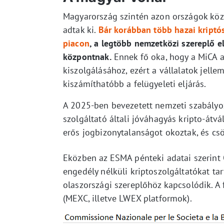
Magyarország szintén azon országok közé
adtak ki.
Bár korábban több hazai kriptós
piacon
, a legtöbb nemzetközi szereplő 
központnak.
Ennek fő oka, hogy a MiCA 
kiszolgálásához, ezért a vállalatok jell
kiszámíthatóbb a felügyeleti eljárás.
A 2025-ben bevezetett nemzeti szabályoz
szolgáltató általi jóváhagyás kripto-átv
erős jogbizonytalanságot okoztak, és cs
Eközben az ESMA pénteki adatai szerint
engedély nélküli kriptoszolgáltatókat ta
olaszországi szereplőhöz kapcsolódik. A 
(MEXC, illetve LWEX platformok).