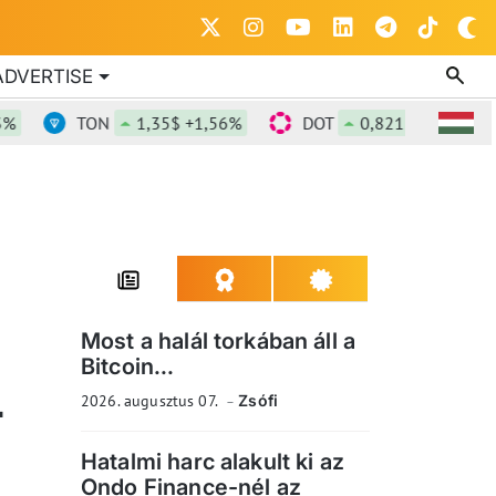
ADVERTISE
TON
1,35$ +1,56%
DOT
0,821$ +0,91%
Most a halál torkában áll a
Bitcoin...
L
2026. augusztus 07.
Zsófi
Hatalmi harc alakult ki az
Ondo Finance-nél az