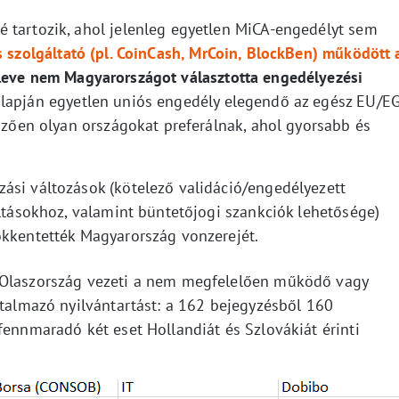
 tartozik, ahol jelenleg egyetlen MiCA-engedélyt sem
 szolgáltató (pl. CoinCash, MrCoin, BlockBen) működött 
eleve nem Magyarországot választotta engedélyezési
alapján egyetlen uniós engedély elegendő az egész EU/E
emzően olyan országokat preferálnak, ahol gyorsabb és
ási változások (kötelező validáció/engedélyezett
áltásokhoz, valamint büntetőjogi szankciók lehetősége)
ökkentették Magyarország vonzerejét.
 Olaszország vezeti a nem megfelelően működő vagy
rtalmazó nyilvántartást: a 162 bejegyzésből 160
fennmaradó két eset Hollandiát és Szlovákiát érinti