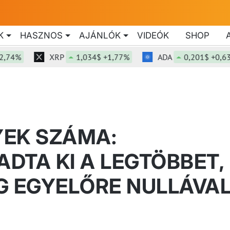
K
HASZNOS
AJÁNLÓK
VIDEÓK
SHOP
%
XRP
1,034$ +1,77%
ADA
0,201$ +0,63%
YEK SZÁMA:
DTA KI A LEGTÖBBET,
 EGYELŐRE NULLÁVA