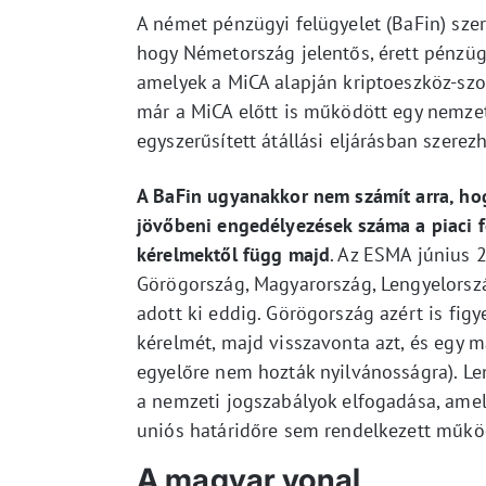
A német pénzügyi felügyelet (BaFin) sz
hogy Németország jelentős, érett pénzügyi
amelyek a MiCA alapján kriptoeszköz-szo
már a MiCA előtt is működött egy nemzeti
egyszerűsített átállási eljárásban szere
A BaFin ugyanakkor nem számít arra, ho
jövőbeni engedélyezések száma a piaci fe
kérelmektől függ majd
. Az ESMA június 2
Görögország, Magyarország, Lengyelorsz
adott ki eddig. Görögország azért is fig
kérelmét, majd visszavonta azt, és egy m
egyelőre nem hozták nyilvánosságra). Le
a nemzeti jogszabályok elfogadása, amelye
uniós határidőre sem rendelkezett műkö
A magyar vonal