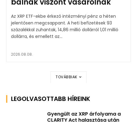
bálnák viszont vásárolnak
Az XRP ETF-ekbe érkező intézményi pénz a héten
jelentősen megcsappant. A heti befizetések 93
százalékkal zuhantak, 14,86 millió dollárról 1,01 millió
dollárra, és emellett az...
2026.08.08.
TOVÁBBIAK
LEGOLVASOTTABB HÍREINK
Gyengült az XRP árfolyama a
CLARITY Act halasztása után