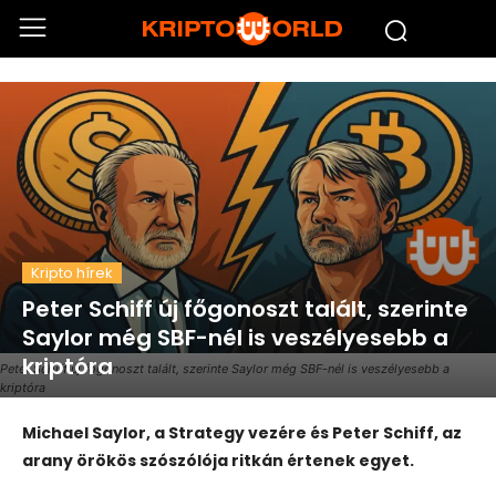
Kripto hírek
Peter Schiff új főgonoszt talált, szerinte
Saylor még SBF-nél is veszélyesebb a
kriptóra
Peter Schiff új főgonoszt talált, szerinte Saylor még SBF-nél is veszélyesebb a
kriptóra
Michael Saylor, a Strategy vezére és Peter Schiff, az
arany örökös szószólója ritkán értenek egyet.