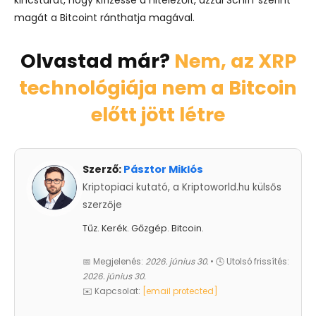
magát a Bitcoint ránthatja magával.
Olvastad már?
Nem, az XRP
technológiája nem a Bitcoin
előtt jött létre
Szerző:
Pásztor Miklós
Kriptopiaci kutató, a Kriptoworld.hu külsős
szerzője
Tűz. Kerék. Gőzgép. Bitcoin.
📅 Megjelenés:
2026. június 30.
• 🕓 Utolsó frissítés:
2026. június 30.
✉️ Kapcsolat:
[email protected]