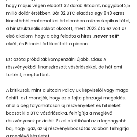
hogy május végén eladott 32 darab Bitcoint, nagyjából 2,5
millió dollár értékben.
Bár 32 BTC eladása egy 843 ezres
kincstárból matematikai értelemben mikroszkopikus tétel,
a hír strukturális sokkot okozott, mert 2022 óta ez volt az
első alkalom, hogy a cég feladta a híres „
never sell”
elvét, és Bitcoint értékesített a piacon.
Ezt azóta próbálták kompenzálni újabb, Class A
részvényekből finanszírozott vásárlásokkal, de hát ami
történt, megtörtént.
A kritikusok, mint a Bitcoin Policy UK képviselői vagy maga
Schiff, azt mondják, hogy ez a fajta pénzügyi megoldás,
ahol a cég folyamatosan új részvényeket és hiteleket
bocsát ki a BTC vásárlásokra, felhígítja a meglévő
részvényesek pozícióit. Ezzel a kritikával az a legnagyobb
baj, hogy igaz, az új részvénykibocsátás valóban felhígítja
a meglévő készletet.