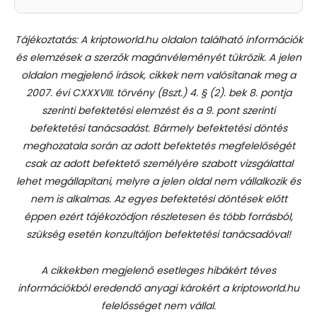
Tájékoztatás: A kriptoworld.hu oldalon található információk
és elemzések a szerzők magánvéleményét tükrözik. A jelen
oldalon megjelenő írások, cikkek nem valósítanak meg a
2007. évi CXXXVIII. törvény (Bszt.) 4. § (2). bek 8. pontja
szerinti befektetési elemzést és a 9. pont szerinti
befektetési tanácsadást.
Bármely befektetési döntés
meghozatala során az adott befektetés megfelelőségét
csak az adott befektető személyére szabott vizsgálattal
lehet megállapítani, melyre a jelen oldal nem vállalkozik és
nem is alkalmas. Az egyes befektetési döntések előtt
éppen ezért tájékozódjon részletesen és több forrásból,
szükség esetén konzultáljon befektetési tanácsadóval!
A cikkekben megjelenő esetleges hibákért téves
információkból eredendő anyagi károkért a kriptoworld.hu
felelősséget nem vállal.