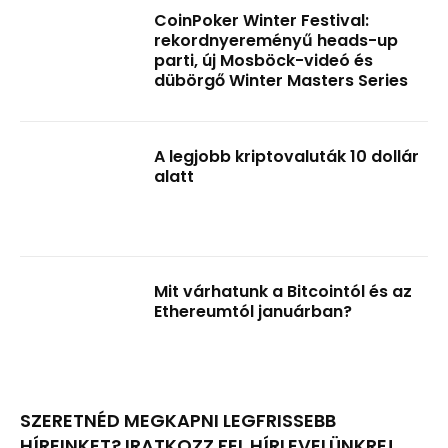
CoinPoker Winter Festival:
rekordnyereményű heads-up
parti, új Mosböck-videó és
dübörgő Winter Masters Series
A legjobb kriptovaluták 10 dollár
alatt
Mit várhatunk a Bitcointól és az
Ethereumtól januárban?
SZERETNÉD MEGKAPNI LEGFRISSEBB
HÍREINKET? IRATKOZZ FEL HÍRLEVELÜNKRE!