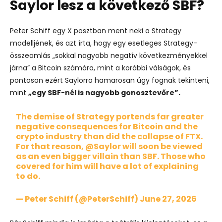
Saylor lesz a következő SBF?
Peter Schiff egy X posztban ment neki a Strategy
modelljének, és azt írta, hogy egy esetleges Strategy-
összeomlás „sokkal nagyobb negatív következményekkel
járna” a Bitcoin számára, mint a korábbi válságok, és
pontosan ezért Saylorra hamarosan úgy fognak tekinteni,
mint
„egy SBF-nél is nagyobb gonosztevőre”.
The demise of Strategy portends far greater
negative consequences for Bitcoin and the
crypto industry than did the collapse of FTX.
For that reason,
@Saylor
will soon be viewed
as an even bigger villain than SBF. Those who
covered for him will have a lot of explaining
to do.
— Peter Schiff (@PeterSchiff)
June 27, 2026