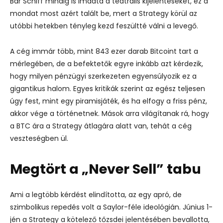
Bár Schiff mindig is imádta a teátrális kijelentéseket, ez a
mondat most azért talált be, mert a Strategy körül az
utóbbi hetekben tényleg kezd feszültté válni a levegő.
A cég immár több, mint 843 ezer darab Bitcoint tart a
mérlegében, de a befektetők egyre inkább azt kérdezik,
hogy milyen pénzügyi szerkezeten egyensúlyozik ez a
gigantikus halom.
Egyes kritikák szerint az egész teljesen
úgy fest, mint egy piramisjáték, és ha elfogy a friss pénz,
akkor vége a történetnek. Mások arra világítanak rá, hogy
a BTC ára a Strategy átlagára alatt van, tehát a cég
veszteségben ül.
Megtört a „Never Sell” tabu
Ami a legtöbb kérdést elindította, az egy apró, de
szimbolikus repedés volt a Saylor-féle ideológián. Június 1-
jén a Strategy a kötelező tőzsdei jelentésében bevallotta,