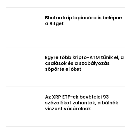
Bhután kriptopiacára is belépne
a Bitget
Egyre több kripto-ATM tűnik el, a
csalások és a szabályozás
söpörte el őket
Az XRP ETF-ek bevételei 93
százalékot zuhantak, a bálnák
viszont vásárolnak