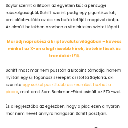
Saylor szerint a Bitcoin az egyetlen kiút a pénzügyi
rabszolgaságból, Schiff szerint pedig egy gigantikus lufi,
ami előbb-utóbb az összes befektetőjét magával rántja.
Az elmúlt hetekben azonban a vita hirtelen szintet lépett.
Maradj naprakész a kriptovaluta világában – kövess
minket az X-en a legfrissebb hírek, betekintések és
trendekért!🚀
Schiff most már nem pusztán a Bitcoint támadja, hanem
nyíltan egy új főgonosz szerepét osztotta Saylorra, aki
szerinte
egy sokkal pusztítóbb összeomlást hozhat a
piacra
, mint amit Sam Bankman-Fried csinált az FTX-szel.
És a legijesztőbb az egészben, hogy a piac ezen a nyáron
már nem nevet annyira hangosan Schiff posztjain.