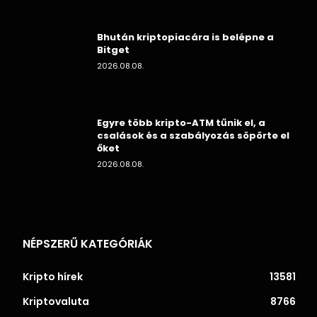
Bhután kriptopiacára is belépne a
Bitget
2026.08.08.
Egyre több kripto-ATM tűnik el, a
csalások és a szabályozás söpörte el
őket
2026.08.08.
NÉPSZERŰ KATEGÓRIÁK
Kripto hírek
13581
Kriptovaluta
8766