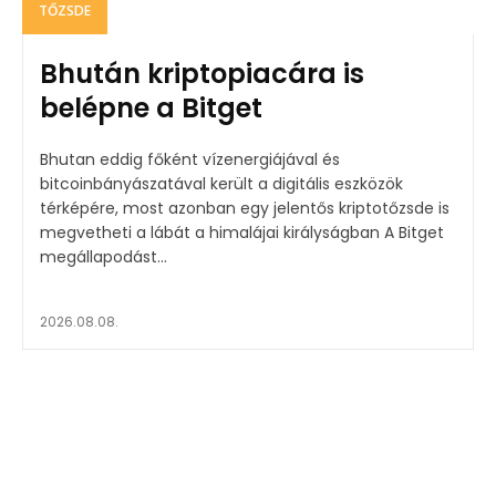
TŐZSDE
Bhután kriptopiacára is
belépne a Bitget
Bhutan eddig főként vízenergiájával és
bitcoinbányászatával került a digitális eszközök
térképére, most azonban egy jelentős kriptotőzsde is
megvetheti a lábát a himalájai királyságban A Bitget
megállapodást...
2026.08.08.