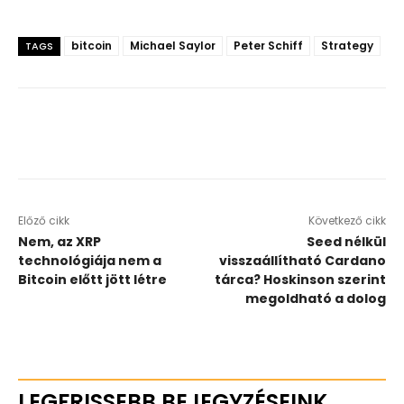
bitcoin
Michael Saylor
Peter Schiff
Strategy
TAGS
Előző cikk
Következő cikk
Nem, az XRP
Seed nélkül
technológiája nem a
visszaállítható Cardano
Bitcoin előtt jött létre
tárca? Hoskinson szerint
megoldható a dolog
LEGFRISSEBB BEJEGYZÉSEINK