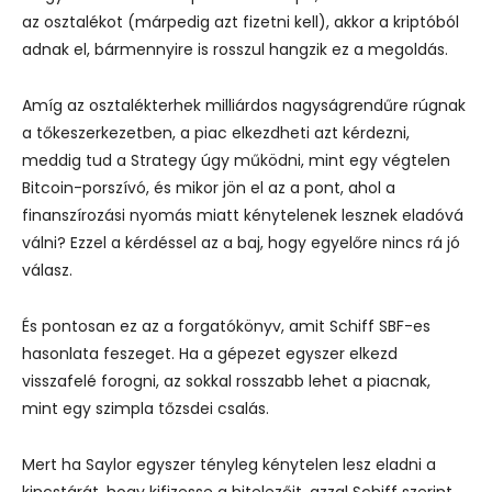
az osztalékot (márpedig azt fizetni kell), akkor a kriptóból
adnak el, bármennyire is rosszul hangzik ez a megoldás.
Amíg az osztalékterhek milliárdos nagyságrendűre rúgnak
a tőkeszerkezetben, a piac elkezdheti azt kérdezni,
meddig tud a Strategy úgy működni, mint egy végtelen
Bitcoin-porszívó, és mikor jön el az a pont, ahol a
finanszírozási nyomás miatt kénytelenek lesznek eladóvá
válni? Ezzel a kérdéssel az a baj, hogy egyelőre nincs rá jó
válasz.
És pontosan ez az a forgatókönyv, amit Schiff SBF-es
hasonlata feszeget. Ha a gépezet egyszer elkezd
visszafelé forogni, az sokkal rosszabb lehet a piacnak,
mint egy szimpla tőzsdei csalás.
Mert ha Saylor egyszer tényleg kénytelen lesz eladni a
kincstárát, hogy kifizesse a hitelezőit, azzal Schiff szerint