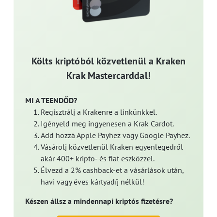
Költs kriptóból közvetlenül a Kraken
Krak Mastercarddal!
MI A TEENDŐD?
Regisztrálj a Krakenre a linkünkkel.
Igényeld meg ingyenesen a Krak Cardot.
Add hozzá Apple Payhez vagy Google Payhez.
Vásárolj közvetlenül Kraken egyenlegedről
akár 400+ kripto- és fiat eszközzel.
Élvezd a 2% cashback-et a vásárlások után,
havi vagy éves kártyadíj nélkül!
Készen állsz a mindennapi kriptós fizetésre?