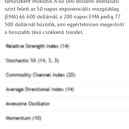
támaszként működik. A 60 000 dolláros ellenállási
szint felett az 50 napos exponenciális mozgóátlag
(EMA) 66 600 dollárnál, a 200 napos EMA pedig 77
500 dollárnál húzódik, ami egyértelműen megerősíti
a hosszabb távú csökkenő trendet.