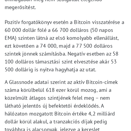
megerősítést.
Pozitív forgatókönyv esetén a Bitcoin visszatérése a
60 000 dollár fölé a 66 700 dolláros (50 napos
EMA) szinten látná az első komolyabb ellenállást,
ezt követően a 74 000, majd a 77 500 dolláros
szintek jönnek számításba. Negatív esetben az 58
100 dolláros támasztási szint elvesztése akár 53
500 dollárig is nyitva hagyhatja az utat.
A Glassnode adatai szerint az aktív Bitcoin-címek
száma körülbelül 618 ezer körül mozog, ami a
közelmúlt átlagos szintjének felel meg – nem
látható jelentős új befektetői érdeklődés. A
hálózaton mozgatott Bitcoin értéke 4,2 milliárd
dollár körül alakul, a tranzakciós díjak pedig
továbbra is alacsonyak, jelezve a kereslet