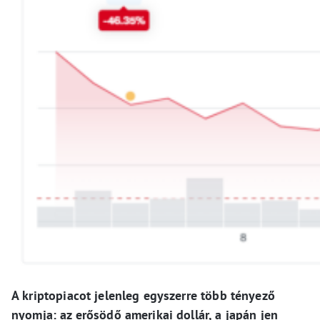
A kriptopiacot jelenleg egyszerre több tényező
nyomja: az erősödő amerikai dollár, a japán jen