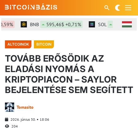
BNB
595,46$ +0,71%
SOL
75,33$ +1,92%
ALTCOINOK
BITCOIN
TOVÁBB ERŐSÖDIK AZ
ELADÁSI NYOMÁS A
KRIPTOPIACON – SAYLOR
BEJELENTÉSE SEM SEGÍTETT
Tomasito
2026. június 30.
18:06
204