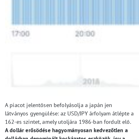
A piacot jelentősen befolyásolja a japán jen
látványos gyengülése: az USD/JPY árfolyam átlépte a
162-es szintet, amely utoljára 1986-ban fordult elő.
A dollár erősödése hagyományosan kedvezőtlen a
dollárban denominált kockázatos eszközök, így a