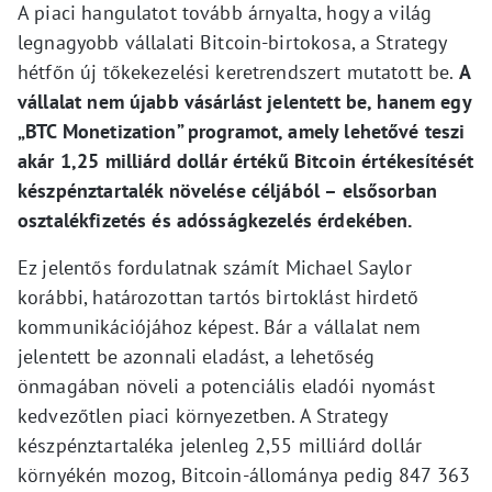
A piaci hangulatot tovább árnyalta, hogy a világ
legnagyobb vállalati Bitcoin-birtokosa, a Strategy
hétfőn új tőkekezelési keretrendszert mutatott be.
A
vállalat nem újabb vásárlást jelentett be, hanem egy
„BTC Monetization” programot, amely lehetővé teszi
akár 1,25 milliárd dollár értékű Bitcoin értékesítését
készpénztartalék növelése céljából – elsősorban
osztalékfizetés és adósságkezelés érdekében.
Ez jelentős fordulatnak számít Michael Saylor
korábbi, határozottan tartós birtoklást hirdető
kommunikációjához képest. Bár a vállalat nem
jelentett be azonnali eladást, a lehetőség
önmagában növeli a potenciális eladói nyomást
kedvezőtlen piaci környezetben. A Strategy
készpénztartaléka jelenleg 2,55 milliárd dollár
környékén mozog, Bitcoin-állománya pedig 847 363