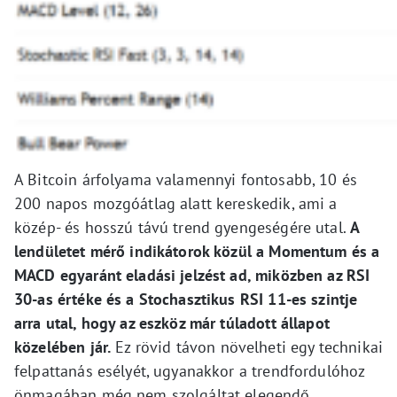
A Bitcoin árfolyama valamennyi fontosabb, 10 és
200 napos mozgóátlag alatt kereskedik, ami a
közép- és hosszú távú trend gyengeségére utal.
A
lendületet mérő indikátorok közül a Momentum és a
MACD egyaránt eladási jelzést ad, miközben az RSI
30-as értéke és a Stochasztikus RSI 11-es szintje
arra utal, hogy az eszköz már túladott állapot
közelében jár.
Ez rövid távon növelheti egy technikai
felpattanás esélyét, ugyanakkor a trendfordulóhoz
önmagában még nem szolgáltat elegendő