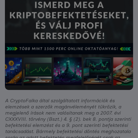
A CryptoFalka által szolgáltatott információk és
elemzések a szerzők magánvéleményét tükrözik, a
megjelenő írások nem valósítanak meg a 2007. évi
CXXXVIII. törvény (Bszt.) 4. § (2). bek 8. pontja szerinti
befektetési elemzést és a 9. pont szerinti befektetési
tanácsadást. Bármely befektetési döntés meghozatala
során az adott befektetés megfelelőségét csak az