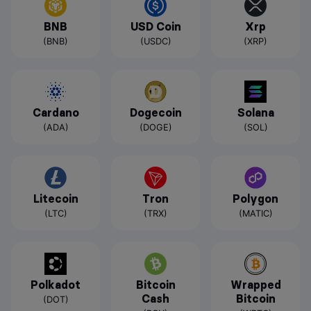
BNB
USD Coin
Xrp
(BNB)
(USDC)
(XRP)
Cardano
Dogecoin
Solana
(ADA)
(DOGE)
(SOL)
Litecoin
Tron
Polygon
(LTC)
(TRX)
(MATIC)
Polkadot
Bitcoin
Wrapped
Cash
Bitcoin
(DOT)