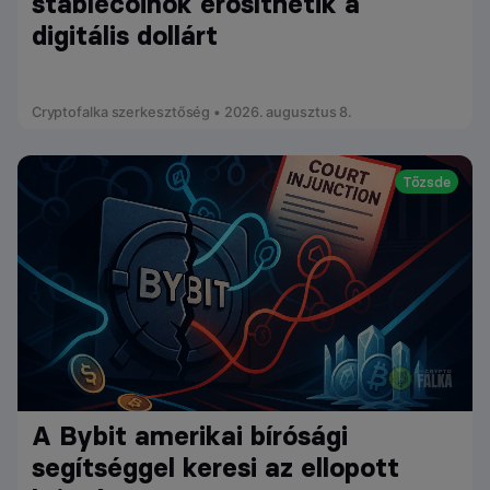
stablecoinok erősíthetik a
digitális dollárt
Cryptofalka szerkesztőség • 2026. augusztus 8.
Tőzsde
A Bybit amerikai bírósági
segítséggel keresi az ellopott