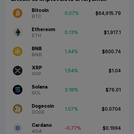
Bitcoin
0.07%
$64,915.79
BTC
Ethereum
0.13%
$1,917.1
ETH
BNB
1.44%
$600.74
BNB
XRP
1.54%
$1.04
XRP
Solana
3.16%
$76.01
SOL
Dogecoin
1.07%
$0.0704
DOGE
Cardano
-0.77%
$0.1994
ADA