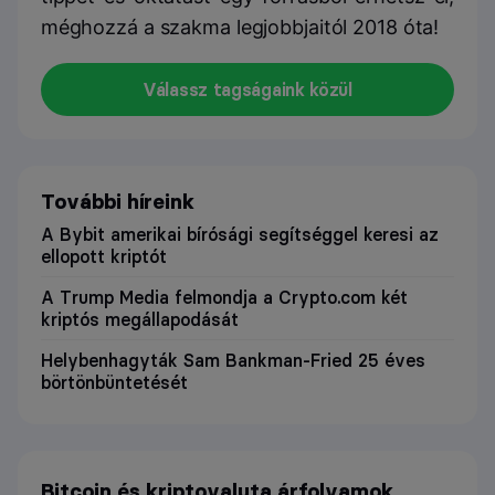
méghozzá a szakma legjobbjaitól 2018 óta!
Válassz tagságaink közül
További híreink
A Bybit amerikai bírósági segítséggel keresi az
ellopott kriptót
A Trump Media felmondja a Crypto.com két
kriptós megállapodását
Helybenhagyták Sam Bankman-Fried 25 éves
börtönbüntetését
Bitcoin és kriptovaluta árfolyamok