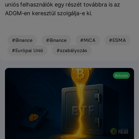
uniós felhasználók egy részét továbbra is az
ADGM-en keresztül szolgálja-e ki.
#Binance
#Binance
#MiCA
#ESMA
#Európai Unió
#szabályozás
Bitcoin