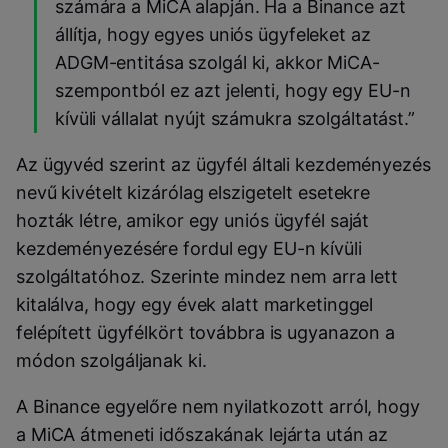
számára a MiCA alapján. Ha a Binance azt
állítja, hogy egyes uniós ügyfeleket az
ADGM-entitása szolgál ki, akkor MiCA-
szempontból ez azt jelenti, hogy egy EU-n
kívüli vállalat nyújt számukra szolgáltatást.”
Az ügyvéd szerint az ügyfél általi kezdeményezés
nevű kivételt kizárólag elszigetelt esetekre
hozták létre, amikor egy uniós ügyfél saját
kezdeményezésére fordul egy EU-n kívüli
szolgáltatóhoz. Szerinte mindez nem arra lett
kitalálva, hogy egy évek alatt marketinggel
felépített ügyfélkört továbbra is ugyanazon a
módon szolgáljanak ki.
A Binance egyelőre nem nyilatkozott arról, hogy
a MiCA átmeneti időszakának lejárta után az