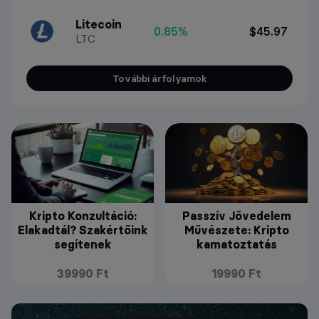
Litecoin
0.85%
$45.97
LTC
További árfolyamok
Kripto Konzultáció:
Passzív Jövedelem
Elakadtál? Szakértőink
Művészete: Kripto
segítenek
kamatoztatás
39990 Ft
19990 Ft