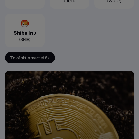
(BCH)
(WBTC)
Shiba Inu
(SHIB)
További ismertetők