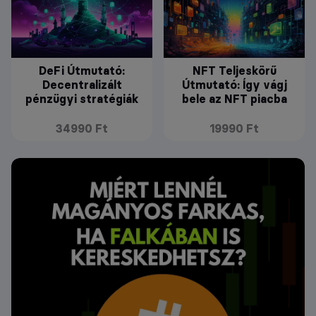
DeFi Útmutató:
NFT Teljeskörű
Decentralizált
Útmutató: Így vágj
pénzügyi stratégiák
bele az NFT piacba
34990 Ft
19990 Ft