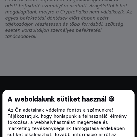
adott befektető személyére szabott vizsgálattal lehet
megállapítani, melyre a CryptoFalka nem vállalkozik. Az
egyes befektetési döntések előtt éppen ezért
tájékozódjon részletesen és több forrásból, szükség
esetén konzultáljon személyes befektetési
tanácsadóval!
Cryptofalka 2018 óta
A weboldalunk sütiket használ 🍪
Szívünkön viseljük a blokklánc technológia
Az Ön adatainak védelme fontos a számunkra!
népszerűsítését Magyarországon, ezért 2018 óta a
Tájékoztatjuk, hogy honlapunk a felhasználói élmény
Cryptofalka célja, hogy biztosítsa a hazai közösség
fokozása, a webhelyhasználat megértése és
és vállalatok digitális oktatását és fejlődését.
marketing tevékenységeink támogatása érdekében
sütiket alkalmazhat. További információ erről az