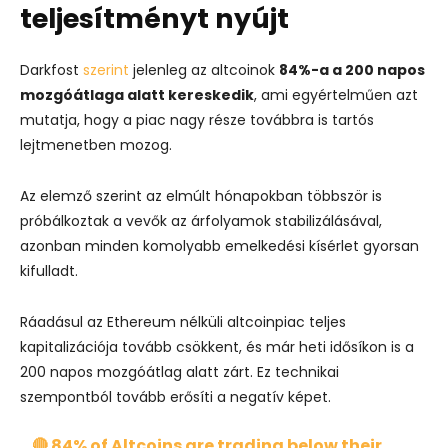
teljesítményt nyújt
Darkfost
szerint
jelenleg az altcoinok
84%-a a 200 napos
mozgóátlaga alatt kereskedik
, ami egyértelműen azt
mutatja, hogy a piac nagy része továbbra is tartós
lejtmenetben mozog.
Az elemző szerint az elmúlt hónapokban többször is
próbálkoztak a vevők az árfolyamok stabilizálásával,
azonban minden komolyabb emelkedési kísérlet gyorsan
kifulladt.
Ráadásul az Ethereum nélküli altcoinpiac teljes
kapitalizációja tovább csökkent, és már heti idősíkon is a
200 napos mozgóátlag alatt zárt. Ez technikai
szempontból tovább erősíti a negatív képet.
🔴 84% of Altcoins are trading below their