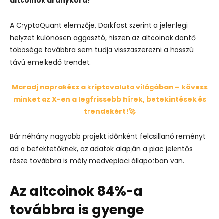
altcoinok aranykora?
A CryptoQuant elemzője, Darkfost szerint a jelenlegi
helyzet különösen aggasztó, hiszen az altcoinok döntő
többsége továbbra sem tudja visszaszerezni a hosszú
távú emelkedő trendet.
Maradj naprakész a kriptovaluta világában – kövess
minket az X-en a legfrissebb hírek, betekintések és
trendekért!🚀
Bár néhány nagyobb projekt időnként felcsillanó reményt
ad a befektetőknek, az adatok alapján a piac jelentős
része továbbra is mély medvepiaci állapotban van.
Az altcoinok 84%-a
továbbra is gyenge