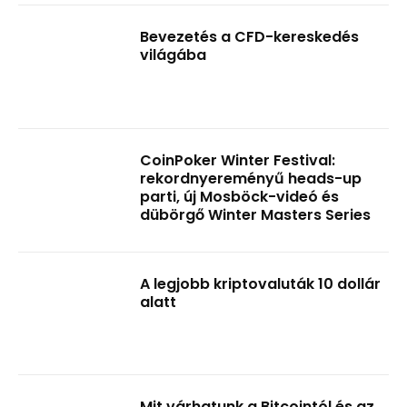
Bevezetés a CFD-kereskedés
világába
CoinPoker Winter Festival:
rekordnyereményű heads-up
parti, új Mosböck-videó és
dübörgő Winter Masters Series
A legjobb kriptovaluták 10 dollár
alatt
Mit várhatunk a Bitcointól és az