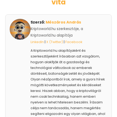
vita
Szerző:
Mészáros András
Kriptoworld.hu szerkesztője, a
Kriptoworld.hu alapítója
LinkedIn
|
X (Twitter)
|
Facebook
A Kriptoworld.hu alapítójaként és
szerkesztőjeként írásaiban azt vizsgálom,
hogyan alakítják át a gazdasági és
technológiai változások az emberek
döntéseit, biztonságérzetét és jövőképét.
Olyan nézőpontból írok, amely a gyors hírek
mögötti következményeket és kérdéseket
keresi. Hiszek abban, hogy a kriptovilágról
nem csak technikailag, hanem emberi
nyelven is lehet hitelesen beszélni. Írásaim
célja nem tanácsadás, hanem megértés:
segíteni eligazodni egy olyan világban, ahol