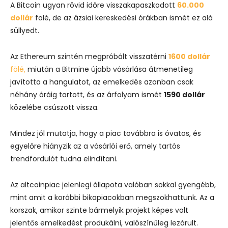
A Bitcoin ugyan rövid időre visszakapaszkodott
60.000
dollár
fölé, de az ázsiai kereskedési órákban ismét ez alá
süllyedt.
Az Ethereum szintén megpróbált visszatérni
1600 dollár
fölé,
miután a Bitmine újabb vásárlása átmenetileg
javította a hangulatot, az emelkedés azonban csak
néhány óráig tartott, és az árfolyam ismét
1590 dollár
közelébe csúszott vissza.
Mindez jól mutatja, hogy a piac továbbra is óvatos, és
egyelőre hiányzik az a vásárlói erő, amely tartós
trendfordulót tudna elindítani.
Az altcoinpiac jelenlegi állapota valóban sokkal gyengébb,
mint amit a korábbi bikapiacokban megszokhattunk. Az a
korszak, amikor szinte bármelyik projekt képes volt
jelentős emelkedést produkálni, valószínűleg lezárult.