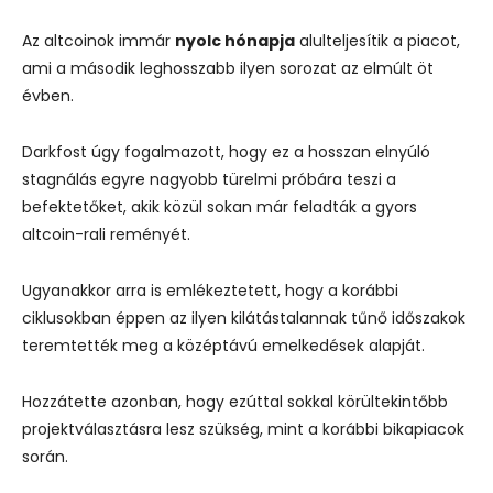
Az altcoinok immár
nyolc hónapja
alulteljesítik a piacot,
ami a második leghosszabb ilyen sorozat az elmúlt öt
évben.
Darkfost úgy fogalmazott, hogy ez a hosszan elnyúló
stagnálás egyre nagyobb türelmi próbára teszi a
befektetőket, akik közül sokan már feladták a gyors
altcoin-rali reményét.
Ugyanakkor arra is emlékeztetett, hogy a korábbi
ciklusokban éppen az ilyen kilátástalannak tűnő időszakok
teremtették meg a középtávú emelkedések alapját.
Hozzátette azonban, hogy ezúttal sokkal körültekintőbb
projektválasztásra lesz szükség, mint a korábbi bikapiacok
során.