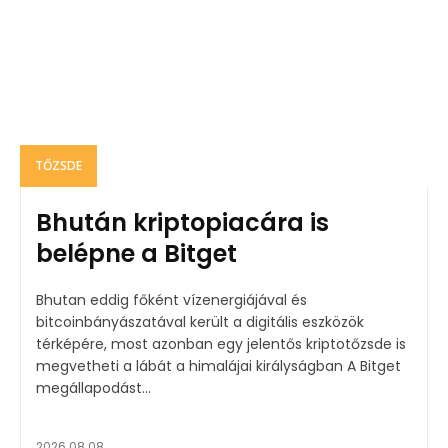
TŐZSDE
Bhután kriptopiacára is
belépne a Bitget
Bhutan eddig főként vízenergiájával és
bitcoinbányászatával került a digitális eszközök
térképére, most azonban egy jelentős kriptotőzsde is
megvetheti a lábát a himalájai királyságban A Bitget
megállapodást...
2026.08.08.