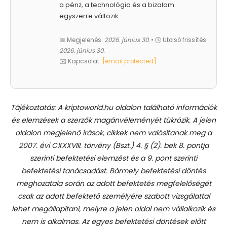
a pénz, a technológia és a bizalom
egyszerre változik.
📅 Megjelenés:
2026. június 30.
• 🕓 Utolsó frissítés:
2026. június 30.
✉️ Kapcsolat:
[email protected]
Tájékoztatás: A kriptoworld.hu oldalon található információk
és elemzések a szerzők magánvéleményét tükrözik. A jelen
oldalon megjelenő írások, cikkek nem valósítanak meg a
2007. évi CXXXVIII. törvény (Bszt.) 4. § (2). bek 8. pontja
szerinti befektetési elemzést és a 9. pont szerinti
befektetési tanácsadást.
Bármely befektetési döntés
meghozatala során az adott befektetés megfelelőségét
csak az adott befektető személyére szabott vizsgálattal
lehet megállapítani, melyre a jelen oldal nem vállalkozik és
nem is alkalmas. Az egyes befektetési döntések előtt