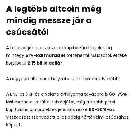
A legtöbb altcoin még
mindig messze jár a
csúcsától
A teljes digitális eszközpiac kapitalizációja jelenleg
mintegy
51%-kal marad el
történelmi csúcsától, értéke
körülbelül
2,15 billió dollár
.
A nagyobb altcoinok helyzete sem sokkal kedvezőbb.
A BNB, az XRP és a Solana árfolyama továbbra is
60-75%-
kal
marad el korábbi rekordjától, míg a kisebb piaci
kapitalizációjú projektek jelentős része
80-90%-os
visszaesést szenvedett el az eddigi történelmi csúcsához
képest.