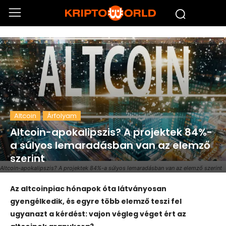
Altcoin
Árfolyam
Altcoin-apokalipszis? A projektek 84%-
a súlyos lemaradásban van az elemző
szerint
Altcoin-apokalipszis? A projektek 84%-a súlyos lemaradásban van az elemző szerint
Az altcoinpiac hónapok óta látványosan
gyengélkedik, és egyre több elemző teszi fel
ugyanazt a kérdést: vajon végleg véget ért az