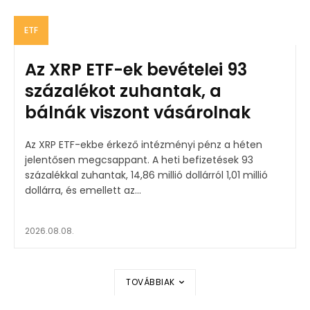
ETF
Az XRP ETF-ek bevételei 93
százalékot zuhantak, a
bálnák viszont vásárolnak
Az XRP ETF-ekbe érkező intézményi pénz a héten
jelentősen megcsappant. A heti befizetések 93
százalékkal zuhantak, 14,86 millió dollárról 1,01 millió
dollárra, és emellett az...
2026.08.08.
TOVÁBBIAK