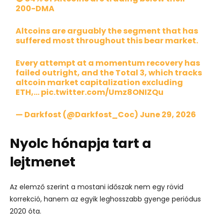
200-DMA
Altcoins are arguably the segment that has
suffered most throughout this bear market.
Every attempt at a momentum recovery has
failed outright, and the Total 3, which tracks
altcoin market capitalization excluding
ETH,…
pic.twitter.com/Umz8ONIZQu
— Darkfost (@Darkfost_Coc)
June 29, 2026
Nyolc hónapja tart a
lejtmenet
Az elemző szerint a mostani időszak nem egy rövid
korrekció, hanem az egyik leghosszabb gyenge periódus
2020 óta.