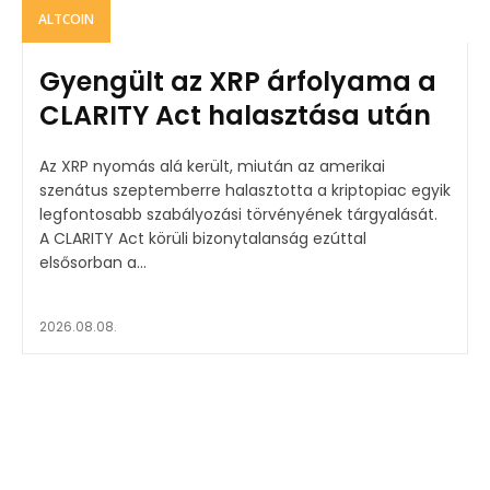
ALTCOIN
Gyengült az XRP árfolyama a
CLARITY Act halasztása után
Az XRP nyomás alá került, miután az amerikai
szenátus szeptemberre halasztotta a kriptopiac egyik
legfontosabb szabályozási törvényének tárgyalását.
A CLARITY Act körüli bizonytalanság ezúttal
elsősorban a...
2026.08.08.