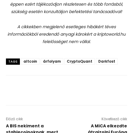
éppen ezért tájékozódjon részletesen és több forrásból,
szükség esetén konzultáljon befektetési tanácsadóval!
A cikkekben megjelenő esetleges hibákért téves
információkból eredendő anyagi károkért a kriptoworld.hu
felelősséget nem vállal.
altcoin
árfolyam
CryptoQuant
Darkfost
TAGS
Előző cikk
Következő cikk
A BIS nekiment a
A MiCA elkezdte
stablecoinoknak, mert
átrajzolni Európa