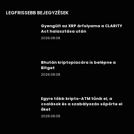
LEGFRISSEBB BEJEGYZÉSEK
Gyengült az XRP árfolyama a CLARITY
Act halasztása után
2026.08.08.
Bhután kriptopiacára is belépne a
Bitget
2026.08.08.
Egyre több kripto-ATM tűnik el, a
csalások és a szabályozás söpörte el
őket
2026.08.08.