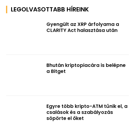
LEGOLVASOTTABB HÍREINK
Gyengült az XRP árfolyama a
CLARITY Act halasztása után
Bhután kriptopiacára is belépne
a Bitget
Egyre több kripto-ATM tűnik el, a
csalások és a szabályozás
söpörte el őket