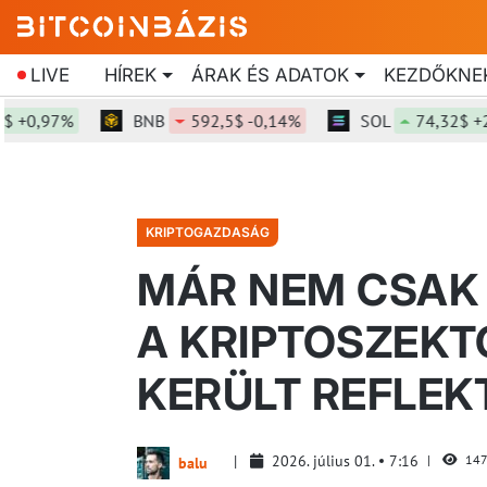
LIVE
HÍREK
ÁRAK ÉS ADATOK
KEZDŐKNE
,97%
BNB
592,5$ -0,14%
SOL
74,32$ +2,32
KRIPTOGAZDASÁG
MÁR NEM CSAK 
A KRIPTOSZEKT
KERÜLT REFLE
2026. július 01.
7:16
14
balu