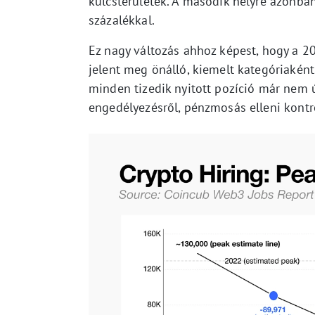
kulcsterületek. A második helyre azonba
százalékkal.
Ez nagy változás ahhoz képest, hogy a 
jelent meg önálló, kiemelt kategóriaként.
minden tizedik nyitott pozíció már nem ú
engedélyezésről, pénzmosás elleni kontro