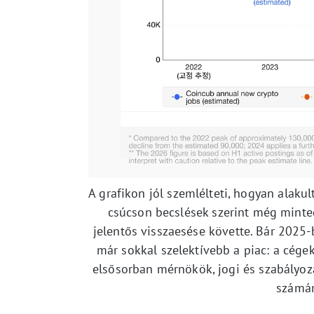
A grafikon jól szemlélteti, hogyan alaku
csúcson becslések szerint még minteg
jelentős visszaesése követte. Bár 2025-
már sokkal szelektívebb a piac: a cége
elsősorban mérnökök, jogi és szabályoz
számár