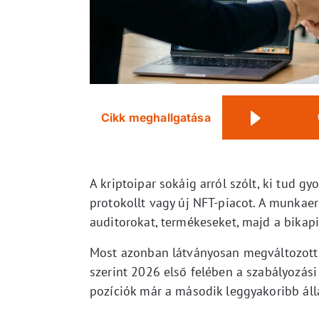
Cikk meghallgatása
A kriptoipar sokáig arról szólt, ki tud gy
protokollt vagy új NFT-piacot. A munkaerő
auditorokat, termékeseket, majd a bikapi
Most azonban látványosan megváltozott a
szerint 2026 első felében a szabályozási
pozíciók már a második leggyakoribb állá