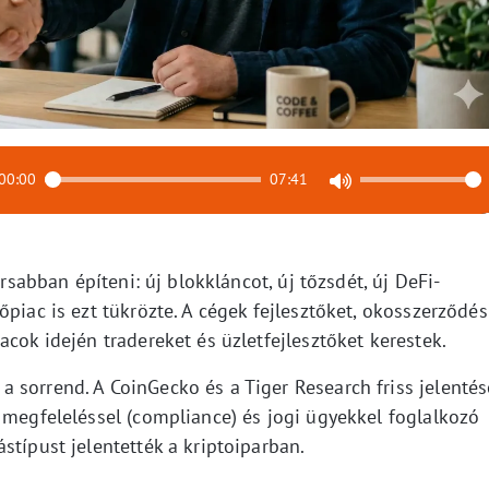
00:00
07:41
orsabban építeni: új blokkláncot, új tőzsdét, új DeFi-
piac is ezt tükrözte. A cégek fejlesztőket, okosszerződés
acok idején tradereket és üzletfejlesztőket kerestek.
 sorrend. A CoinGecko és a Tiger Research friss jelentés
 megfeleléssel (compliance) és jogi ügyekkel foglalkozó
stípust jelentették a kriptoiparban.