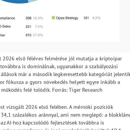
t 2026 első féléves felmérése jól mutatja a kriptoipar
ók továbbra is dominálnak, ugyanakkor a szabályozási
állások már a második legkeresettebb kategóriát jelentik
tor fókusza a gyors növekedés helyett egyre inkább a
 működés felé tolódik. Forrás: Tiger Research
ést vizsgált 2026 első felében. A mérnöki pozíciók
k 34,1 százalékos aránnyal, ami nem meglepő: a blokklán
s az AI-hoz kapcsolódó fejlesztések továbbra is