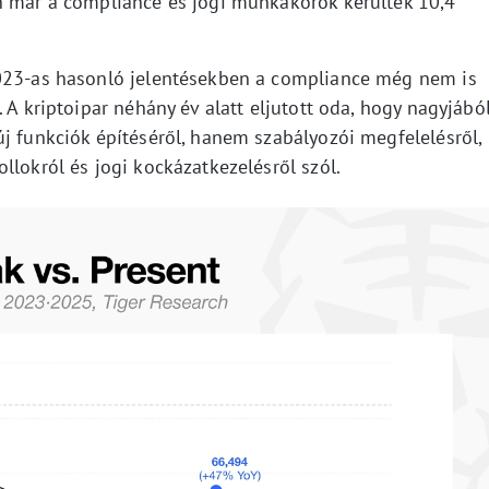
n már a compliance és jogi munkakörök kerültek 10,4
2023-as hasonló jelentésekben a compliance még nem is
 A kriptoipar néhány év alatt eljutott oda, hogy nagyjábó
j funkciók építéséről, hanem szabályozói megfelelésről,
llokról és jogi kockázatkezelésről szól.