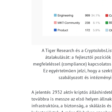
A Tiger Research és a CryptoJobsLis
átalakulását: a fejlesztői pozíci
megfeleléssel (compliance) kapcsolatos 
Ez egyértelműen jelzi, hogy a szek
szabályozott és intézményi
A jelentés 2932 aktív kriptós álláshirdet
továbbra is messze az első helyen állna
infrastruktúra, a biztonság, a skálázás é