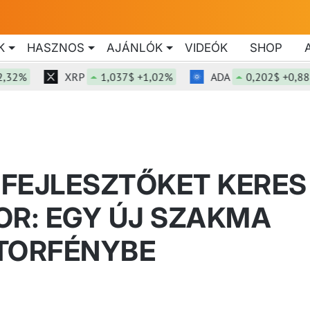
K
HASZNOS
AJÁNLÓK
VIDEÓK
SHOP
%
XRP
1,037$ +1,02%
ADA
0,202$ +0,88%
FEJLESZTŐKET KERES
OR: EGY ÚJ SZAKMA
KTORFÉNYBE
7