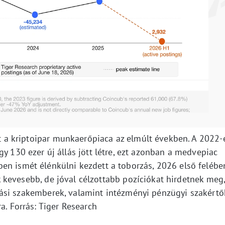
lt a kriptoipar munkaerőpiaca az elmúlt években. A 2022-
y 130 ezer új állás jött létre, ezt azonban a medvepiac
ben ismét élénkülni kezdett a toborzás, 2026 első felébe
k kevesebb, de jóval célzottabb pozíciókat hirdetnek meg
ási szakemberek, valamint intézményi pénzügyi szakértő
a. Forrás: Tiger Research