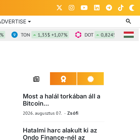
ADVERTISE
TON
1,35$ +1,07%
DOT
0,824$ +0,29%
Most a halál torkában áll a
Bitcoin...
2026. augusztus 07.
Zsófi
Hatalmi harc alakult ki az
Ondo Finance-nél az