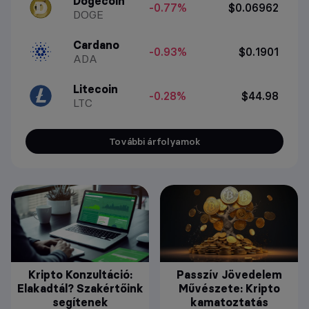
Dogecoin
-0.77%
$0.06962
DOGE
Cardano
-0.93%
$0.1901
ADA
Litecoin
-0.28%
$44.98
LTC
További árfolyamok
Kripto Konzultáció:
Passzív Jövedelem
Elakadtál? Szakértőink
Művészete: Kripto
segítenek
kamatoztatás