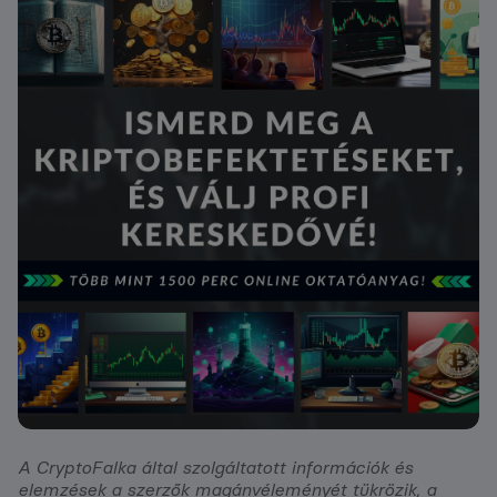
A CryptoFalka által szolgáltatott információk és
elemzések a szerzők magánvéleményét tükrözik, a