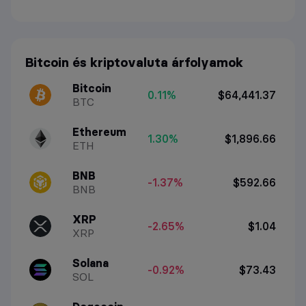
Bitcoin és kriptovaluta árfolyamok
Bitcoin
0.11%
$64,441.37
BTC
Ethereum
1.30%
$1,896.66
ETH
BNB
-1.37%
$592.66
BNB
XRP
-2.65%
$1.04
XRP
Solana
-0.92%
$73.43
SOL