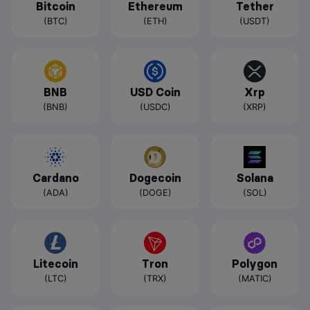
Bitcoin
Ethereum
Tether
(BTC)
(ETH)
(USDT)
BNB
USD Coin
Xrp
(BNB)
(USDC)
(XRP)
Cardano
Dogecoin
Solana
(ADA)
(DOGE)
(SOL)
Litecoin
Tron
Polygon
(LTC)
(TRX)
(MATIC)