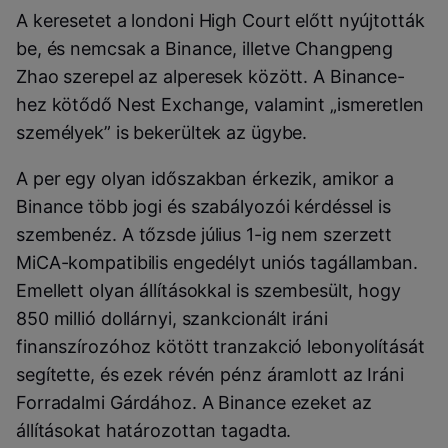
A keresetet a londoni High Court előtt nyújtották
be, és nemcsak a Binance, illetve Changpeng
Zhao szerepel az alperesek között. A Binance-
hez kötődő Nest Exchange, valamint „ismeretlen
személyek” is bekerültek az ügybe.
A per egy olyan időszakban érkezik, amikor a
Binance több jogi és szabályozói kérdéssel is
szembenéz. A tőzsde július 1-ig nem szerzett
MiCA-kompatibilis engedélyt uniós tagállamban.
Emellett olyan állításokkal is szembesült, hogy
850 millió dollárnyi, szankcionált iráni
finanszírozóhoz kötött tranzakció lebonyolítását
segítette, és ezek révén pénz áramlott az Iráni
Forradalmi Gárdához. A Binance ezeket az
állításokat határozottan tagadta.