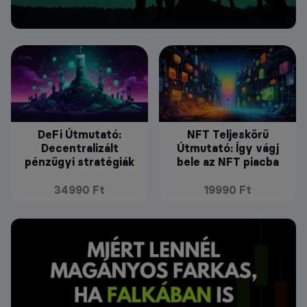
DeFi Útmutató:
NFT Teljeskörű
Decentralizált
Útmutató: Így vágj
pénzügyi stratégiák
bele az NFT piacba
34990 Ft
19990 Ft