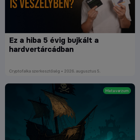
Ez a hiba 5 évig bujkált a
hardvertárcádban
Cryptofalka szerkesztőség • 2026. augusztus 5.
Metaverzum