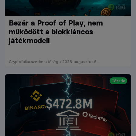
Bezár a Proof of Play, nem
működött a blokkláncos
játékmodell
Cryptofalka szerkesztőség • 2026. augusztus 5.
Tőzsde