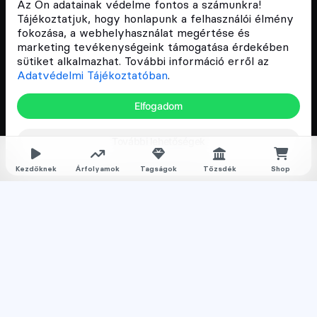
Szívünkön viseljük a blokklánc technológia
Az Ön adatainak védelme fontos a számunkra!
népszerűsítését Magyarországon, ezért 2018 óta a
Tájékoztatjuk, hogy honlapunk a felhasználói élmény
Cryptofalka célja, hogy biztosítsa a hazai közösség
fokozása, a webhelyhasználat megértése és
és vállalatok digitális oktatását és fejlődését.
marketing tevékenységeink támogatása érdekében
sütiket alkalmazhat. További információ erről az
Adatvédelmi Tájékoztatóban
.
Oldalak
Elfogadom
Hírek
További lehetőségek
Árfolyamok
Rólunk
Kezdőknek
Árfolyamok
Tagságok
Tőzsdék
Shop
Karrier
Media
Oktatás
Bevezető cikkek
Kriptovaluta ismertetők