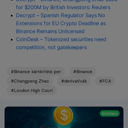
for $200M by British Investors: Reuters
Decrypt – Spanish Regulator Says No
Extensions for EU Crypto Deadline as
Binance Remains Unlicensed
CoinDesk – Tokenized securities need
competition, not gatekeepers
#Binance kártérítési per
#Binance
#Changpeng Zhao
#derivatívák
#FCA
#London High Court
Blokklánc