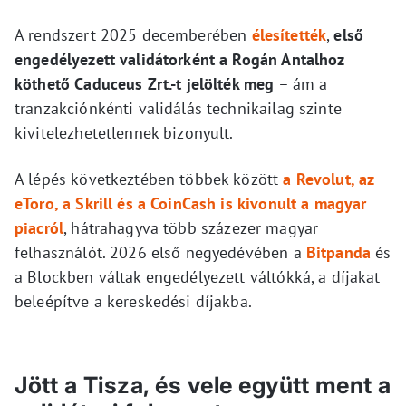
A rendszert 2025 decemberében
élesítették
,
első
engedélyezett validátorként a Rogán Antalhoz
köthető Caduceus Zrt.-t jelölték meg
– ám a
tranzakciónkénti validálás technikailag szinte
kivitelezhetetlennek bizonyult.
A lépés következtében többek között
a Revolut, az
eToro, a Skrill és a CoinCash is kivonult a magyar
piacról
, hátrahagyva több százezer magyar
felhasználót. 2026 első negyedévében a
Bitpanda
és
a Blockben váltak engedélyezett váltókká, a díjakat
beleépítve a kereskedési díjakba.
Jött a Tisza, és vele együtt ment a