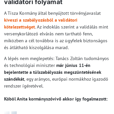
validátori folyamat
A Tisza Kormány által benyújtott törvényjavaslat
kiveszi a szabályozásból a validátori
kötelezettséget
. Az indoklás szerint a validálás mint
versenykorlátozó elvárás nem tartható fenn,
miközben a cél továbbra is az ügyfelek biztonságos
és átlátható kiszolgálása marad.
A lépés nem meglepetés: Tanács Zoltán tudományos
és technológiai miniszter
már június 11-én
bejelentette a túlszabályozás megszüntetésének
szándékát
, egy arányos, európai normákhoz igazodó
rendszer ígéretével.
Köböl Anita kormányszóvivő akkor így fogalmazott: