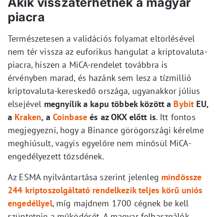
Akik visszatérhetnek a magyar
piacra
Természetesen a validációs folyamat eltörlésével
nem tér vissza az euforikus hangulat a kriptovaluta-
piacra, hiszen a MiCA-rendelet továbbra is
érvényben marad, és hazánk sem lesz a tízmillió
kriptovaluta-kereskedő országa, ugyanakkor július
elsejével
megnyílik a kapu többek között a
Bybit
EU,
a
Kraken
, a
Coinbase
és az OKX előtt is
. Itt fontos
megjegyezni, hogy a Binance görögországi kérelme
meghiúsult, vagyis egyelőre nem minősül MiCA-
engedélyezett tőzsdének.
Az ESMA nyilvántartása szerint jelenleg
mindössze
244 kriptoszolgáltató rendelkezik teljes körű uniós
engedéllyel
, míg majdnem 1700 cégnek be kell
szüntetnie a működését. A magyar felhasználók