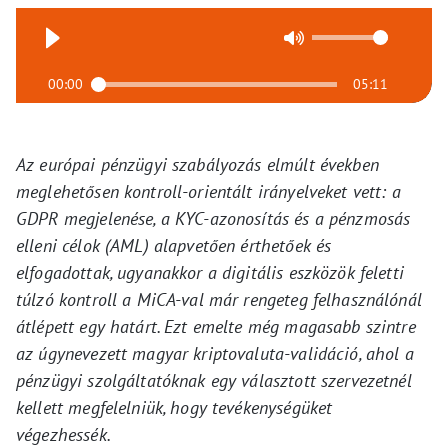
00:00
05:11
Az európai pénzügyi szabályozás elmúlt években
meglehetősen kontroll-orientált irányelveket vett: a
GDPR megjelenése, a KYC-azonosítás és a pénzmosás
elleni célok (AML) alapvetően érthetőek és
elfogadottak, ugyanakkor a digitális eszközök feletti
túlzó kontroll a MiCA-val már rengeteg felhasználónál
átlépett egy határt. Ezt emelte még magasabb szintre
az úgynevezett magyar kriptovaluta-validáció, ahol a
pénzügyi szolgáltatóknak egy választott szervezetnél
kellett megfelelniük, hogy tevékenységüket
végezhessék.