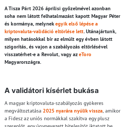
A Tisza Párt 2026 áprilisi győzelmével azonban
soha nem látott felhatalmazást kapott Magyar Péter
és kormánya, melynek
egyik első lépése a
kriptovaluta-validáció eltörlése lett
. Utánajártunk,
milyen hatásokkal bír az elmúlt egy évben látott
szigorítás, és vajon a szabályozás eltörlésével
visszatérhet-e a Revolut, vagy az
eToro
Magyarországra.
A validátori kísérlet bukása
A magyar kriptovaluta-szabályozás gyökeres
megváltoztatása
2025 nyarára nyúlik vissza
, amikor
a Fidesz az uniós normákkal szakítva egy plusz
szereplőt, egy úgynevezett hitelesítőt iktatott be