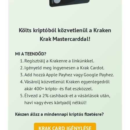
Költs kriptóból közvetlenül a Kraken
Krak Mastercarddal!
MI A TEENDŐD?
Regisztrálj a Krakenre a linkünkkel.
Igényeld meg ingyenesen a Krak Cardot.
Add hozzá Apple Payhez vagy Google Payhez.
Vásárolj közvetlenül Kraken egyenlegedről
akár 400+ kripto- és fiat eszközzel.
Élvezd a 2% cashback-et a vásárlások után,
havi vagy éves kártyadíj nélkül!
Készen állsz a mindennapi kriptós fizetésre?
KRAK CARD IGÉNYLÉSE