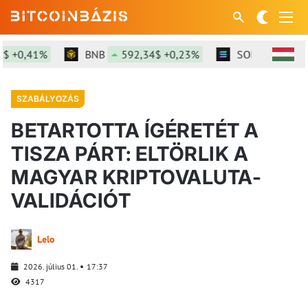
+0,41%
BNB
592,34$ +0,23%
SOL
73,86$ +1
SZABÁLYOZÁS
BETARTOTTA ÍGÉRETÉT A
TISZA PÁRT: ELTÖRLIK A
MAGYAR KRIPTOVALUTA-
VALIDÁCIÓT
Lelo
2026. július 01.
17:37
4317