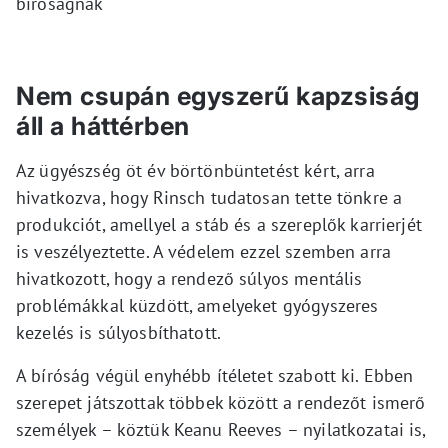
bíróságnak
Nem csupán egyszerű kapzsiság
áll a háttérben
Az ügyészség öt év börtönbüntetést kért, arra
hivatkozva, hogy Rinsch tudatosan tette tönkre a
produkciót, amellyel a stáb és a szereplők karrierjét
is veszélyeztette. A védelem ezzel szemben arra
hivatkozott, hogy a rendező súlyos mentális
problémákkal küzdött, amelyeket gyógyszeres
kezelés is súlyosbíthatott.
A bíróság végül enyhébb ítéletet szabott ki. Ebben
szerepet játszottak többek között a rendezőt ismerő
személyek – köztük Keanu Reeves – nyilatkozatai is,