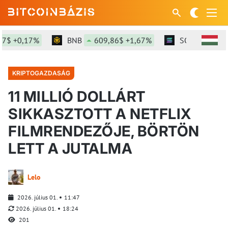
 +0,17%
BNB
609,86$ +1,67%
SOL
76,59$ +
KRIPTOGAZDASÁG
11 MILLIÓ DOLLÁRT
SIKKASZTOTT A NETFLIX
FILMRENDEZŐJE, BÖRTÖN
LETT A JUTALMA
Lelo
2026. július 01.
11:47
2026. július 01.
18:24
201