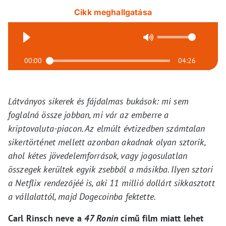
Cikk meghallgatása
00:00
04:26
Látványos sikerek és fájdalmas bukások: mi sem
foglalná össze jobban, mi vár az emberre a
kriptovaluta-piacon. Az elmúlt évtizedben számtalan
sikertörténet mellett azonban akadnak olyan sztorik,
ahol kétes jövedelemforrások, vagy jogosulatlan
összegek kerültek egyik zsebből a másikba. Ilyen sztori
a Netflix rendezőjéé is, aki 11 millió dollárt sikkasztott
a vállalattól, majd Dogecoinba fektette.
Carl Rinsch neve a
47 Ronin
című film miatt lehet