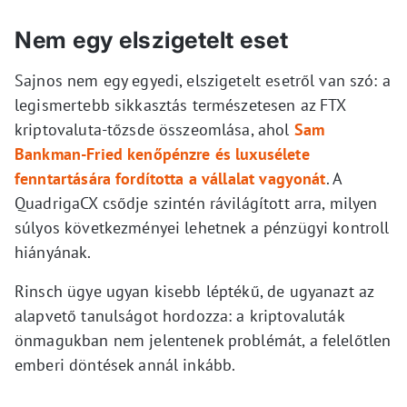
Nem egy elszigetelt eset
Sajnos nem egy egyedi, elszigetelt esetről van szó: a
legismertebb sikkasztás természetesen az FTX
kriptovaluta-tőzsde összeomlása, ahol
Sam
Bankman-Fried kenőpénzre és luxusélete
fenntartására fordította a vállalat vagyonát
. A
QuadrigaCX csődje szintén rávilágított arra, milyen
súlyos következményei lehetnek a pénzügyi kontroll
hiányának.
Rinsch ügye ugyan kisebb léptékű, de ugyanazt az
alapvető tanulságot hordozza: a kriptovaluták
önmagukban nem jelentenek problémát, a felelőtlen
emberi döntések annál inkább.