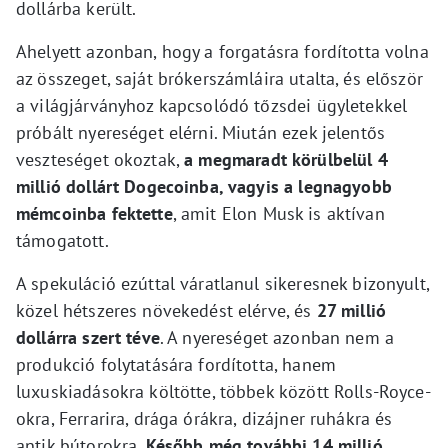
dollárba került.
Ahelyett azonban, hogy a forgatásra fordította volna
az összeget, saját brókerszámláira utalta, és először
a világjárványhoz kapcsolódó tőzsdei ügyletekkel
próbált nyereséget elérni. Miután ezek jelentős
veszteséget okoztak,
a megmaradt körülbelül 4
millió dollárt Dogecoinba, vagyis a legnagyobb
mémcoinba fektette
, amit Elon Musk is aktívan
támogatott.
A spekuláció ezúttal váratlanul sikeresnek bizonyult,
közel hétszeres növekedést elérve, és
27 millió
dollárra szert téve
. A nyereséget azonban nem a
produkció folytatására fordította, hanem
luxuskiadásokra költötte, többek között Rolls-Royce-
okra, Ferrarira, drága órákra, dizájner ruhákra és
antik bútorokra.
Később még további 14 millió