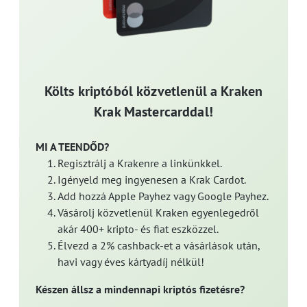
Költs kriptóból közvetlenül a Kraken
Krak Mastercarddal!
MI A TEENDŐD?
Regisztrálj a Krakenre a linkünkkel.
Igényeld meg ingyenesen a Krak Cardot.
Add hozzá Apple Payhez vagy Google Payhez.
Vásárolj közvetlenül Kraken egyenlegedről
akár 400+ kripto- és fiat eszközzel.
Élvezd a 2% cashback-et a vásárlások után,
havi vagy éves kártyadíj nélkül!
Készen állsz a mindennapi kriptós fizetésre?