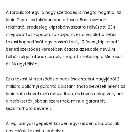
A fordulatot egy jó nagy szerződés is megtámogatja. Az
Ionic Digital birtokában van a texasi Barstow-ban
található, eredetileg kriptobányászatra felhúzott, 234
megawattos kapacitású központ, és a vállalat a teljes
texasi kapacitását egy hosszú távú, 10 éves „triple-net”
bérleti szerződés keretében átadta az Nscale nevű AI-
felhőszolgáltatónak, amely mögött mellesleg a Microsoft
áll fő ügyfélként.
Ez a texasi AI-szerződés a becslések szerint nagyjából 2
milliárd dollárnyi garantált, kiszámítható bevételt jelent az
Ionicnak a következő évtizedben, és kevés dolog van, amit
a befektetők jobban szeretnek, mint a garantált,
kiszámítható bevételt.
A régi bányászgépeket közben egyszerűen átcuccolják
egy másik texasi telephelyre.