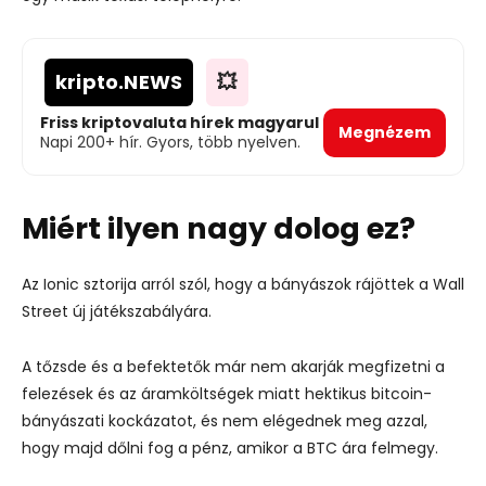
kripto
.NEWS
💥
Friss kriptovaluta hírek magyarul
Megnézem
Napi 200+ hír. Gyors, több nyelven.
Miért ilyen nagy dolog ez?
Az Ionic sztorija arról szól, hogy a bányászok rájöttek a Wall
Street új játékszabályára.
A tőzsde és a befektetők már nem akarják megfizetni a
felezések és az áramköltségek miatt hektikus bitcoin-
bányászati kockázatot, és nem elégednek meg azzal,
hogy majd dőlni fog a pénz, amikor a BTC ára felmegy.