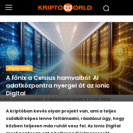
Kripto hírek
A főnix a Celsius hamvaiból: AI
adatközpontra nyergel át az Ionic
Digital
A főnix a Celsius hamvaiból: AI adatközpontra nyergel át az Ionic Digital
A kriptóban kevés olyan projekt van, ami a teljes
csődből képes lenne feltámadni, ráadásul úgy, hogy
közben teljesen más ruhát vesz fel. Az Ionic Digital