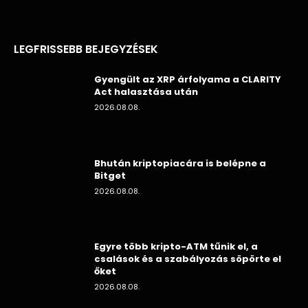
LEGFRISSEBB BEJEGYZÉSEK
Gyengült az XRP árfolyama a CLARITY
Act halasztása után
2026.08.08.
Bhután kriptopiacára is belépne a
Bitget
2026.08.08.
Egyre több kripto-ATM tűnik el, a
csalások és a szabályozás söpörte el
őket
2026.08.08.