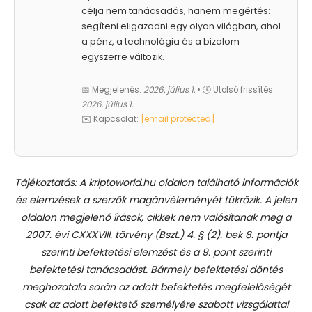
célja nem tanácsadás, hanem megértés:
segíteni eligazodni egy olyan világban, ahol
a pénz, a technológia és a bizalom
egyszerre változik.
📅 Megjelenés:
2026. július 1.
• 🕓 Utolsó frissítés:
2026. július 1.
✉️ Kapcsolat:
[email protected]
Tájékoztatás: A kriptoworld.hu oldalon található információk
és elemzések a szerzők magánvéleményét tükrözik. A jelen
oldalon megjelenő írások, cikkek nem valósítanak meg a
2007. évi CXXXVIII. törvény (Bszt.) 4. § (2). bek 8. pontja
szerinti befektetési elemzést és a 9. pont szerinti
befektetési tanácsadást.
Bármely befektetési döntés
meghozatala során az adott befektetés megfelelőségét
csak az adott befektető személyére szabott vizsgálattal