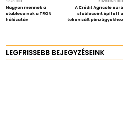
Előző cikk
Következő cikk
Nagyon mennek a
A Crédit Agricole euró
stablecoinok a TRON
stablecoint épített a
hálózatán
tokenizált pénzügyekhez
LEGFRISSEBB BEJEGYZÉSEINK