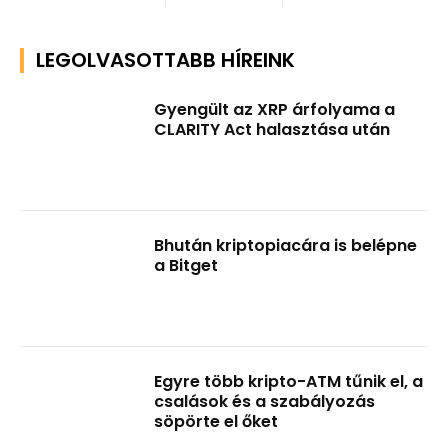
LEGOLVASOTTABB HÍREINK
Gyengült az XRP árfolyama a
CLARITY Act halasztása után
Bhután kriptopiacára is belépne
a Bitget
Egyre több kripto-ATM tűnik el, a
csalások és a szabályozás
söpörte el őket