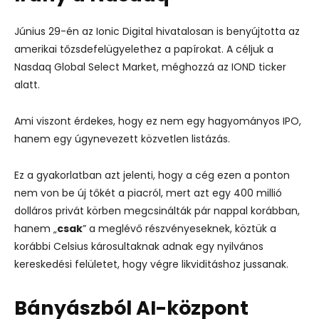
Június 29-én az Ionic Digital hivatalosan is benyújtotta az
amerikai tőzsdefelügyelethez a papírokat. A céljuk a
Nasdaq Global Select Market, méghozzá az IOND ticker
alatt.
Ami viszont érdekes, hogy ez nem egy hagyományos IPO,
hanem egy úgynevezett közvetlen listázás.
Ez a gyakorlatban azt jelenti, hogy a cég ezen a ponton
nem von be új tőkét a piacról, mert azt egy 400 millió
dolláros privát körben megcsinálták pár nappal korábban,
hanem „
csak
” a meglévő részvényeseknek, köztük a
korábbi Celsius károsultaknak adnak egy nyilvános
kereskedési felületet, hogy végre likviditáshoz jussanak.
Bányászból AI-központ