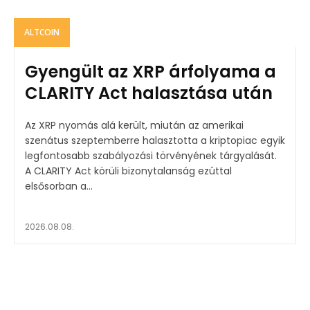
ALTCOIN
Gyengült az XRP árfolyama a
CLARITY Act halasztása után
Az XRP nyomás alá került, miután az amerikai
szenátus szeptemberre halasztotta a kriptopiac egyik
legfontosabb szabályozási törvényének tárgyalását.
A CLARITY Act körüli bizonytalanság ezúttal
elsősorban a...
2026.08.08.