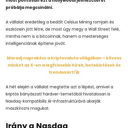
most pontosan ezt a hollywoodi jelmezcserét
próbálja megcsinálni.
A vállalat eredetileg a bedőlt Celsius Mining romjain és
eszközein jött létre, de most úgy megy a Wall Street felé,
mintha nem is a bitcoinnak, hanem a mesterséges
intelligenciának építene jövőt.
Maradj naprakész a kriptovaluta világában – kövess
minket az X-en a legfrissebb hírek, betekintések és
trendekért!🚀
A hét elején a vállalat megtette azt a lépést, amivel a
kriptós bányászati hardver-temetőből hivatalosan is
Nasdaq-kompatibilis AI-infrastruktúrává akarják
maszkírozni magukat.
Irány a Nasdaq