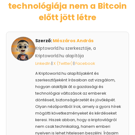
technológiája nem a Bitcoin
előtt jött létre
Szerző:
Mészáros András
Kriptoworld.hu szerkesztője, a
Kriptoworld.hu alapítója
LinkedIn
|
X (Twitter)
|
Facebook
A Kriptoworld.hu alapítójaként és
szerkesztőjeként írásaiban azt vizsgálom,
hogyan alakítják át a gazdasági és
technológiai változások az emberek
döntéseit, biztonságérzetét és jövőképét.
Olyan nézőpontból írok, amely a gyors hírek
mögötti következményeket és kérdéseket
keresi. Hiszek abban, hogy a kriptovilágról
nem csak technikailag, hanem emberi
nyelven is lehet hitelesen beszélni. Írásaim