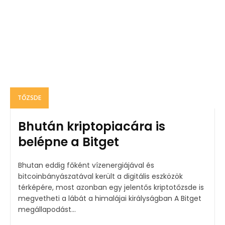
TŐZSDE
Bhután kriptopiacára is
belépne a Bitget
Bhutan eddig főként vízenergiájával és
bitcoinbányászatával került a digitális eszközök
térképére, most azonban egy jelentős kriptotőzsde is
megvetheti a lábát a himalájai királyságban A Bitget
megállapodást...