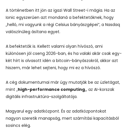
A történetben itt jön az igazi Wall Street-i mágia. Ha az
Ionic egyszerűen azt mondaná a befektetőknek, hogy
„helló, mi vagyunk a régi Celsius bányászgépei”, a Nasdaq
valószínűleg ásítana egyet.
A befektetők is. Kellett valami olyan hívószó, ami
különösen jól cseng 2026-ban, és ha valaki akár csak egy-
két hírt is olvasott idén a bitcoin-bányászokról, akkor azt
hiszem, már lehet sejteni, hogy mi ez a hívószó.
A cég dokumentumai már úgy mutatják be az üzletágat,
mint „
high-performance computing
„, az AI-korszak
digitális infrastruktúra-szolgáltatója.
Magyarul egy adatközpont. És az adatközpontokat
nagyon szeretik manapság, mert számítási kapacitásból
sosincs elég.