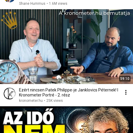
Shane Hummus
•
1.6M views
59:10
Ezért nincsen Patek Philippe-je Janklovics Péternek! I
Kronometer Portré - 2. rész
kronometer.hu
•
25K views