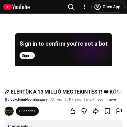
Open App
Sign in to confirm you’re not a bot
Sign in
🎉 ELÉRTÜK A 13 MILLIÓ MEGTEKINTÉST! ❤️ KÖSZ
@
blockchainbloomhungary
75 likes
1.7K views
1 month ago
more
Subscribe
Comments
6