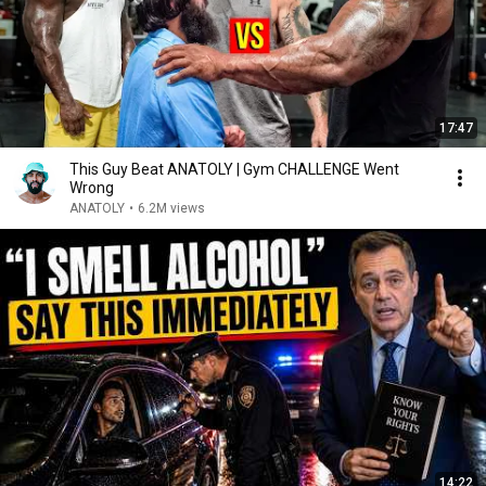
17:47
This Guy Beat ANATOLY | Gym CHALLENGE Went
Wrong
ANATOLY
•
6.2M views
14:22