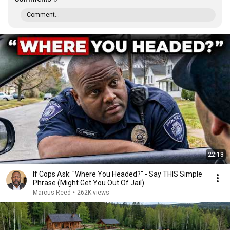
Comment...
22:13
If Cops Ask: "Where You Headed?" - Say THIS Simple
Phrase (Might Get You Out Of Jail)
Marcus Reed
•
262K views