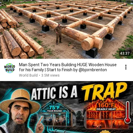
43:37
Man Spent Two Years Building HUGE Wooden House
for his Family | Start to Finish by @bjornbrenton
World Build
•
3.5M views