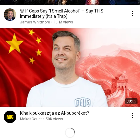
🚨 If Cops Say "I Smell Alcohol" — Say THIS
Immediately (It's a Trap)
James Whitmore
•
1.1M views
30:11
Kína kipukkasztja az AI-buborékot?
MakeItCount
•
50K views