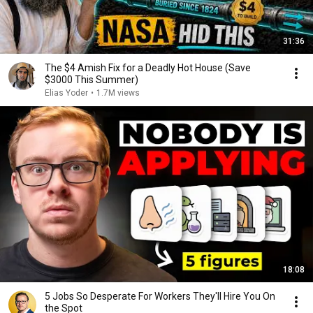
31:36
The $4 Amish Fix for a Deadly Hot House (Save
$3000 This Summer)
Elias Yoder
•
1.7M views
18:08
5 Jobs So Desperate For Workers They'll Hire You On
the Spot