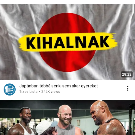
28:22
Japánban többé senki sem akar gyereket
Tízes Lista
•
242K views