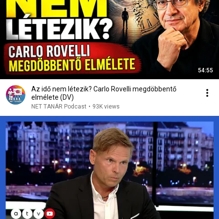
54:55
Az idő nem létezik? Carlo Rovelli megdöbbentő
elmélete (DV)
NET TANÁR Podcast
•
93K views