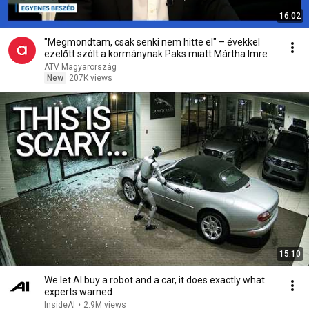
16:02
"Megmondtam, csak senki nem hitte el" – évekkel
ezelőtt szólt a kormánynak Paks miatt Mártha Imre
ATV Magyarország
New
207K views
15:10
We let AI buy a robot and a car, it does exactly what
experts warned
InsideAI
•
2.9M views